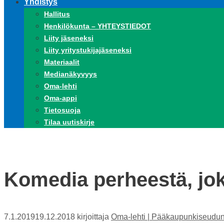
Yhdistys
Hallitus
Henkilökunta – YHTEYSTIEDOT
Liity jäseneksi
Liity yritystukijajäseneksi
Materiaalit
Medianäkyvyys
Oma-lehti
Oma-appi
Tietosuoja
Tilaa uutiskirje
Komedia perheestä, jok
7.1.2019
19.12.2018
kirjoittaja
Oma-lehti | Pääkaupunkiseudun 