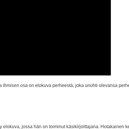
ma
Ihmisen osa
on elokuva perheestä, joka unohti olevansa perhe
elokuva, jossa hän on toiminut käsikirjoittajana. Hotakainen 