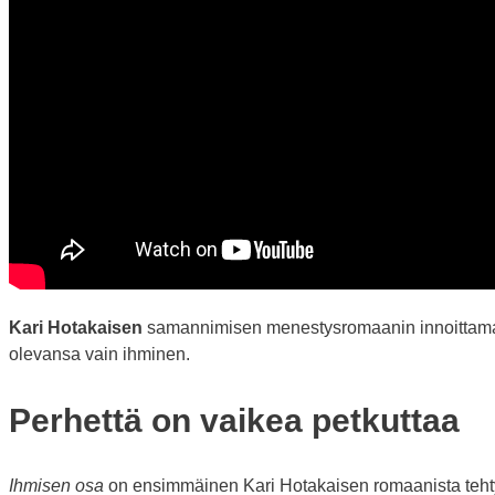
Kari Hotakaisen
samannimisen menestysromaanin innoitta
olevansa vain ihminen.
Perhettä on vaikea petkuttaa
Ihmisen osa
on ensimmäinen Kari Hotakaisen romaanista tehty 