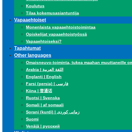
Koulutus
Tilaa kokemusasiantuntija
Vapaaehtoiset
Monenlaista vapaaehtoistoimintaa
Opiskelijat vapaaehtoistyössä
Vapaaehtoiseksi?
Tapahtumat
Other languages
Omaisneuvo-toiminta, tukea maahan muuttaneille om
Arabia | اللغة العربية
Englanti | English
Farsi (persia) | فارسی
Kiina | 普通话
Ruotsi | Svenska
Somali | af somaali
Sorani (kurdi) | زمانی کوردی
Suomi
Venäjä | русский