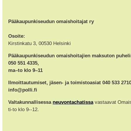
Pääkaupunkiseudun omaishoitajat ry
Osoite:
Kirstinkatu 3, 00530 Helsinki
Pääkaupunkiseudun omaishoitajien maksuton puhel
050 551 4335,
ma–to klo 9–11
Ilmoittautumiset, jäsen- ja toimistoasiat 040 533 271
info@polli.fi
Valtakunnallisessa
neuvontachatissa
vastaavat Omaisho
ti-to klo 9--12.