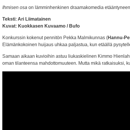
Ihmisen osa
on lämminhenkinen draamakomedia etääntyneen p
Teksti: Ari Liimatainen
Kuvat: Kuokkasen Kuvaamo / Bufo
Konkurssin kokenut pennitön Pekka Malmikunnas (
Hannu-Pe
Elämänkokoinen huijaus uhkaa paljastua, kun etäällä pysytell
Samaan aikaan kuvioihin astuu liukaskielinen Kimmo Hienlaht
oman tilanteensa mahdottomuuteen. Mutta mikä ratkaisuksi, ku