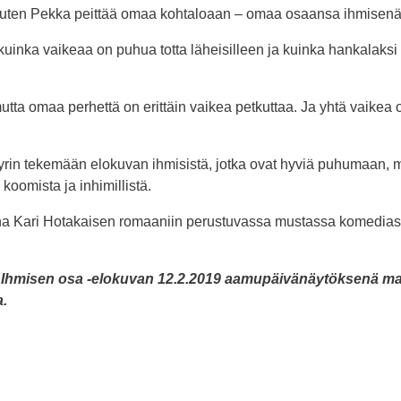
ti, kuten Pekka peittää omaa kohtaloaan – omaa osaansa ihmisenä
kuinka vaikeaa on puhua totta läheisilleen ja kuinka hankalaks
utta omaa perhettä on erittäin vaikea petkuttaa. Ja yhtä vaikea o
.
yrin tekemään elokuvan ihmisistä, jotka ovat hyviä puhumaan, 
koomista ja inhimillistä.
na Kari Hotakaisen romaaniin perustuvassa mustassa komedias
t Ihmisen osa -elokuvan 12.2.2019 aamupäivänäytöksenä maks
a.