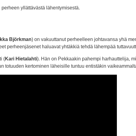
erheen yllättävästä lähentymisestä.
kka Björkman
) on vakuuttanut perheelleen johtavansa yhä men
eet perheenjäsenet haluavat yhtäkkiä tehdä lähempää tuttavuutt
i (
Kari Hietalahti
). Hän on Pekkaakin pahempi harhauttelija, 
n totuuden kertominen läheisille tuntuu entistäkin vaikeammalt