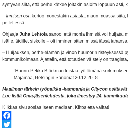
syntyvän siitä, että perhe kätkee joitakin asioita loppuun as
–
Ihmisen osa
kertoo monestakin asiasta, muun muassa siitä, 
peitellessä.
Ohjaaja
Juha Lehtola
sanoo, että monia ihmisiä voi huijata, m
isälle, äidille, siskolle – oli ihminen sitten missä iässä tahansa
– Huijauksen, perhe-elämän ja vinon huumorin risteyksessä p
kommunikoimaan. Ajattelin, että totuuden väistely on traagista, 
”Hannu-Pekka Björkman loistaa työttömänä surkimukse
Majamaa, Helsingin Sanomat 20.12.2018
Maailman tärkein työpaikka -kampanja ja Citycon esittävä
Lue lisää Oma-jäsenlehdestä, joka ilmestyy 24. tammikuut
Klikkaa sivu sosiaaliseen mediaan. Kiitos että välität!
Facebook