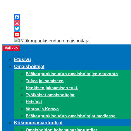
Siirry
sisältöön
Facebook
Instagram
Twitter
YouTube
Channel
Valikko
Etusivu
Omaishoitajat
Pääkaupunkiseudun omaishoitajien neuvonta
Tukea jaksamiseen
Henkisen jaksamisen tuki.
Työikäiset omaishoitajat
Helsinki
Vantaa ja Kerava
Pääkaupunkiseudun omaishoitajat mediassa
Kokemusasiantuntijat
Omaishoidon kokemusasiantuntijat