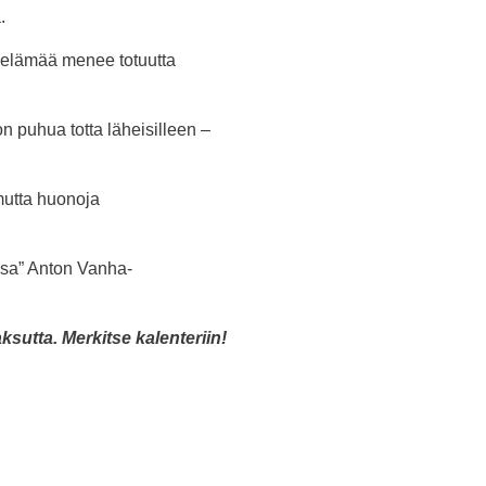
.
i elämää menee totuutta
n puhua totta läheisilleen –
mutta huonoja
sa” Anton Vanha-
utta. Merkitse kalenteriin!