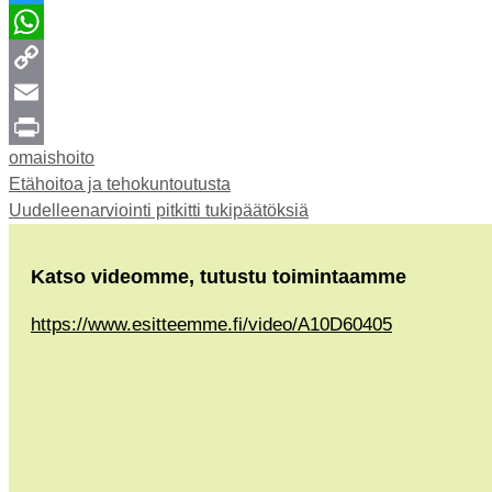
Twitter
WhatsApp
Copy
Link
Email
Kategoriat
omaishoito
Print
Etähoitoa ja tehokuntoutusta
Uudelleenarviointi pitkitti tukipäätöksiä
Katso videomme, tutustu toimintaamme
https://www.esitteemme.fi/video/A10D60405