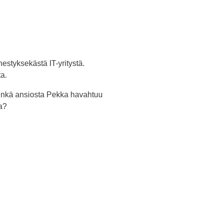
estyksekästä IT-yritystä.
a.
minkä ansiosta Pekka havahtuu
a?