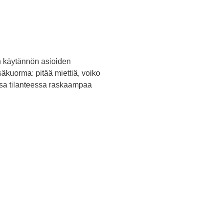
on käytännön asioiden
äkuorma: pitää miettiä, voiko
essa tilanteessa raskaampaa