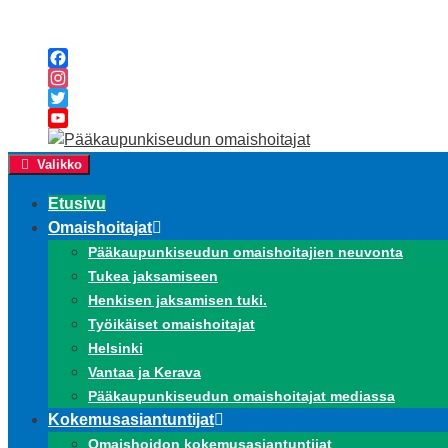
Siirry
sisältöön
Facebook
Instagram
Twitter
YouTube
Channel
Valikko
Etusivu
Omaishoitajat
Pääkaupunkiseudun omaishoitajien neuvonta
Tukea jaksamiseen
Henkisen jaksamisen tuki.
Työikäiset omaishoitajat
Helsinki
Vantaa ja Kerava
Pääkaupunkiseudun omaishoitajat mediassa
Kokemusasiantuntijat
Omaishoidon kokemusasiantuntijat