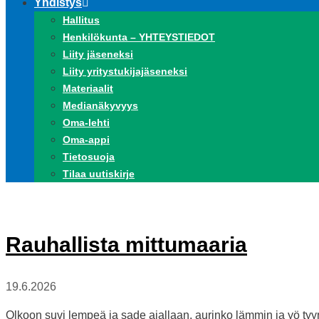
Yhdistys
Hallitus
Henkilökunta – YHTEYSTIEDOT
Liity jäseneksi
Liity yritystukijajäseneksi
Materiaalit
Medianäkyvyys
Oma-lehti
Oma-appi
Tietosuoja
Tilaa uutiskirje
Rauhallista mittumaaria
19.6.2026
Olkoon suvi lempeä ja sade ajallaan, aurinko lämmin ja yö tyyn