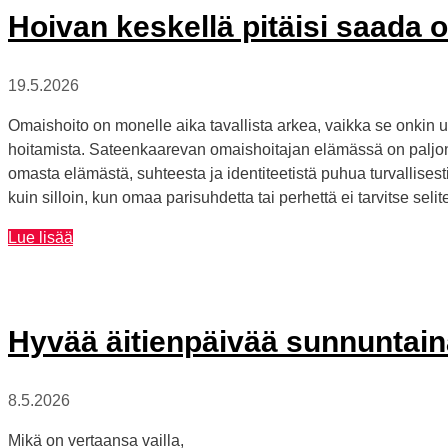
toimistopalveluissa
Hoivan keskellä pitäisi saada o
19.5.2026
Omaishoito on monelle aika tavallista arkea, vaikka se onkin u
hoitamista. Sateenkaarevan omaishoitajan elämässä on paljon 
omasta elämästä, suhteesta ja identiteetistä puhua turvallises
kuin silloin, kun omaa parisuhdetta tai perhettä ei tarvitse selite
Hoivan
Lue lisää
keskellä
pitäisi
saada
olla
Hyvää äitienpäivää sunnuntain
ihan
tavallinen
8.5.2026
oma
itsensä
Mikä on vertaansa vailla,