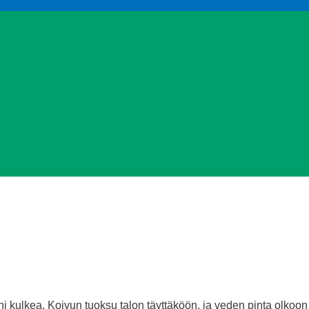
i kulkea. Koivun tuoksu talon täyttäköön, ja veden pinta olkoon