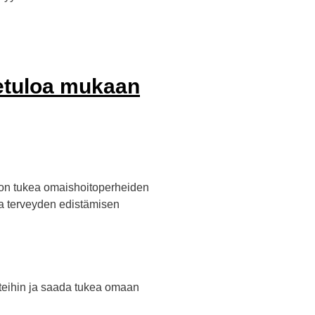
vetuloa mukaan
 on tukea omaishoitoperheiden
ta terveyden edistämisen
teihin ja saada tukea omaan