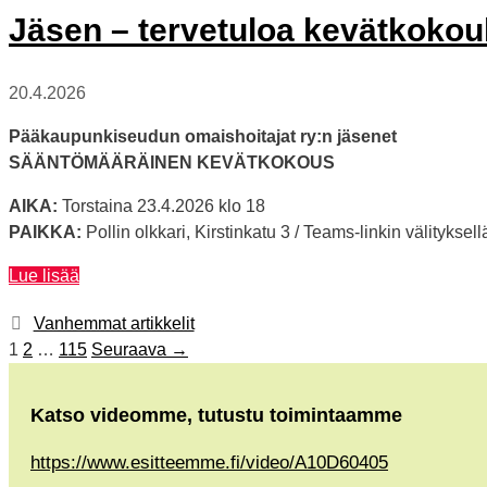
Jäsen – tervetuloa kevätkok
20.4.2026
Pääkaupunkiseudun omaishoitajat ry:n jäsenet
SÄÄNTÖMÄÄRÄINEN KEVÄTKOKOUS
AIKA:
Torstaina 23.4.2026 klo 18
PAIKKA:
Pollin olkkari, Kirstinkatu 3 / Teams-linkin välityksel
Jäsen
Lue lisää
–
Vanhemmat artikkelit
tervetuloa
Sivu
Sivu
Sivu
1
2
…
115
Seuraava
→
kevätkokoukseemme
Katso videomme, tutustu toimintaamme
https://www.esitteemme.fi/video/A10D60405