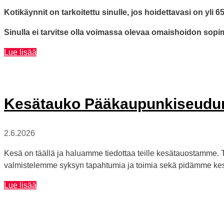
Kotikäynnit on tarkoitettu sinulle, jos hoidettavasi on yli 
Sinulla ei tarvitse olla voimassa olevaa omaishoidon sop
Tukena
Lue lisää
arjessa
-
hanke
tukee
Kesätauko Pääkaupunkiseudun 
omaishoitajien
jaksamista
2.6.2026
–
tervetuloa
Kesä on täällä ja haluamme tiedottaa teille kesätauostamme. 
mukaan
valmistelemme syksyn tapahtumia ja toimia sekä pidämme 
maksuttomiin
kotikäynteihin
Kesätauko
Lue lisää
Pääkaupunkiseudun
omaishoitajat
ry:n