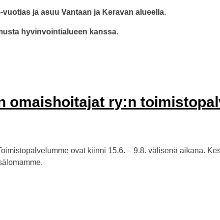
65-vuotias ja asuu Vantaan ja Keravan alueella.
imusta hyvinvointialueen kanssa.
omaishoitajat ry:n toimistopal
Toimistopalvelumme ovat kiinni 15.6. – 9.8. välisenä aikana. K
kesälomamme.