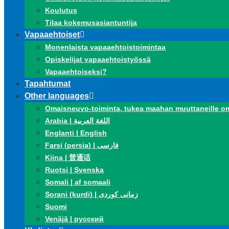
Koulutus
Tilaa kokemusasiantuntija
Vapaaehtoiset
Monenlaista vapaaehtoistoimintaa
Opiskelijat vapaaehtoistyössä
Vapaaehtoiseksi?
Tapahtumat
Other languages
Omaisneuvo-toiminta, tukea maahan muuttaneille om
Arabia | اللغة العربية
Englanti | English
Farsi (persia) | فارسی
Kiina | 普通话
Ruotsi | Svenska
Somali | af somaali
Sorani (kurdi) | زمانی کوردی
Suomi
Venäjä | русский