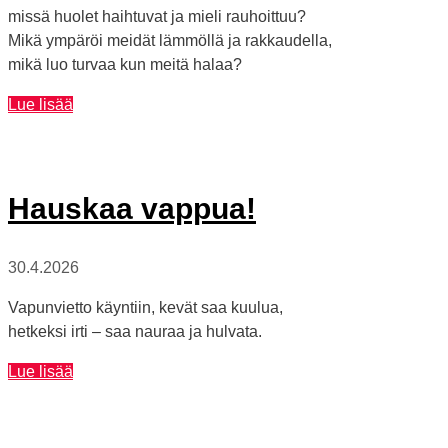
missä huolet haihtuvat ja mieli rauhoittuu?
Mikä ympäröi meidät lämmöllä ja rakkaudella,
mikä luo turvaa kun meitä halaa?
Hyvää
Lue lisää
äitienpäivää
sunnuntaina
10.5.
Hauskaa vappua!
30.4.2026
Vapunvietto käyntiin, kevät saa kuulua,
hetkeksi irti – saa nauraa ja hulvata.
Hauskaa
Lue lisää
vappua!