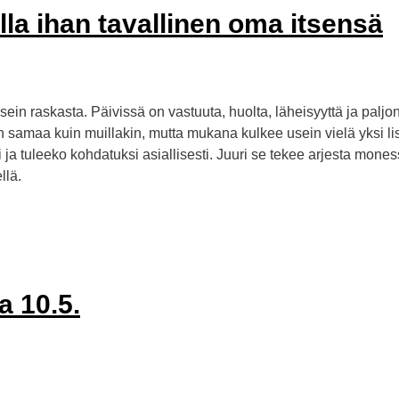
lla ihan tavallinen oma itsensä
sein raskasta. Päivissä on vastuuta, huolta, läheisyyttä ja palj
samaa kuin muillakin, mutta mukana kulkee usein vielä yksi lis
ti ja tuleeko kohdatuksi asiallisesti. Juuri se tekee arjesta mon
llä.
a 10.5.