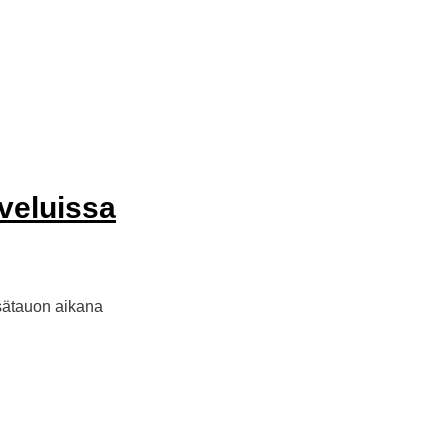
veluissa
esätauon aikana