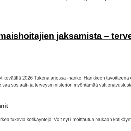
maishoitajien jaksamista – ter
yt keväällä 2026 Tukena arjessa -hanke. Hankkeen tavoitteena
ke saa sosiaali- ja terveysministeriön myöntämää valtionavustus
nit
ea tukevia kotikäyntejä. Voit nyt ilmoittautua mukaan kotikäyn