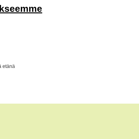
oukseemme
lä etänä