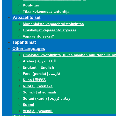
Koulutus
Tilaa kokemusasiantuntija
Vapaaehtoiset
Monenlaista vapaaehtoistoimintaa
Opiskelijat vapaaehtoistyössä
Vapaaehtoiseksi?
Tapahtumat
Other languages
Omaisneuvo-toiminta, tukea maahan muuttaneille om
Arabia | اللغة العربية
Englanti | English
Farsi (persia) | فارسی
Kiina | 普通话
Ruotsi | Svenska
Somali | af somaali
Sorani (kurdi) | زمانی کوردی
Suomi
Venäjä | русский