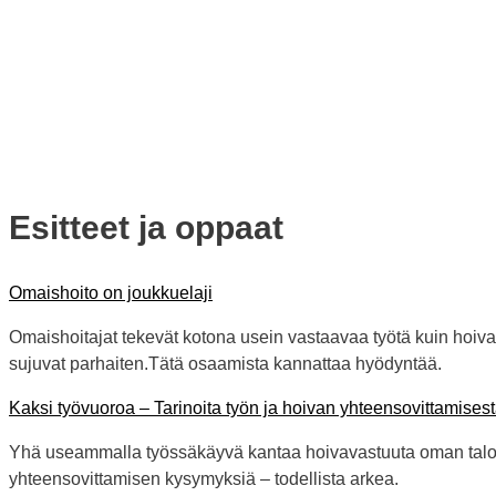
Esitteet ja oppaat
Omaishoito on joukkuelaji
Omaishoitajat tekevät kotona usein vastaavaa työtä kuin hoiva-a
sujuvat parhaiten.Tätä osaamista kannattaa hyödyntää.
Kaksi työvuoroa – Tarinoita työn ja hoivan yhteensovittamises
Yhä useammalla työssäkäyvä kantaa hoivavastuuta oman taloude
yhteensovittamisen kysymyksiä – todellista arkea.