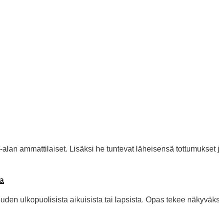
lan ammattilaiset. Lisäksi he tuntevat läheisensä tottumukset ja
ta
n ulkopuolisista aikuisista tai lapsista. Opas tekee näkyväksi