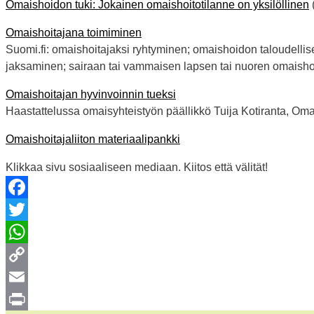
Omaishoidon tuki: Jokainen omaishoitotilanne on yksilöllinen
Omaishoitajana toimiminen
Suomi.fi: omaishoitajaksi ryhtyminen; omaishoidon taloudellis
jaksaminen; sairaan tai vammaisen lapsen tai nuoren omaisho
Omaishoitajan hyvinvoinnin tueksi
Haastattelussa omaisyhteistyön päällikkö Tuija Kotiranta, Om
Omaishoitajaliiton materiaalipankki
Klikkaa sivu sosiaaliseen mediaan. Kiitos että välität!
Facebook
Twitter
WhatsApp
Copy
Link
Email