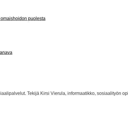
 omaishoidon puolesta
kanava
alipalvelut. Tekijä Kirsi Vierula, informaatikko, sosiaalityön opi