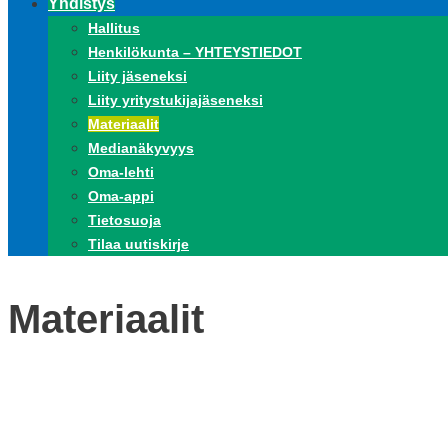
Yhdistys
Hallitus
Henkilökunta – YHTEYSTIEDOT
Liity jäseneksi
Liity yritystukijajäseneksi
Materiaalit
Medianäkyvyys
Oma-lehti
Oma-appi
Tietosuoja
Tilaa uutiskirje
Materiaalit