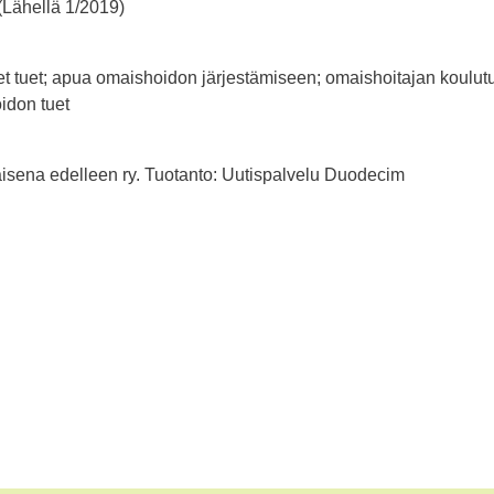
(Lähellä 1/2019)
et tuet; apua omaishoidon järjestämiseen; omaishoitajan koulut
idon tuet
aisena edelleen ry. Tuotanto: Uutispalvelu Duodecim