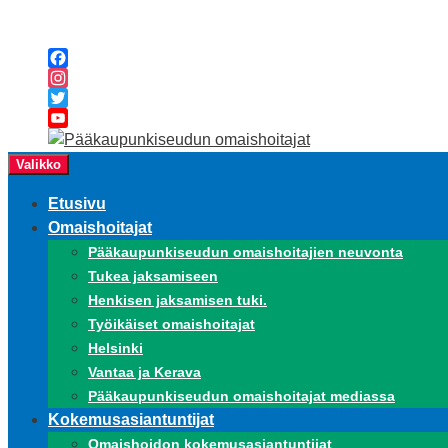
Siirry
sisältöön
Facebook
Instagram
Twitter
YouTube
Channel
Valikko
Etusivu
Omaishoitajat
Pääkaupunkiseudun omaishoitajien neuvonta
Tukea jaksamiseen
Henkisen jaksamisen tuki.
Työikäiset omaishoitajat
Helsinki
Vantaa ja Kerava
Pääkaupunkiseudun omaishoitajat mediassa
Kokemusasiantuntijat
Omaishoidon kokemusasiantuntijat