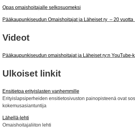
Opas omaishoitajalle selkosuomeksi
Pääkaupunkiseudun Omaishoitajat ja Läheiset ry – 20 vuotta
Videot
Pääkaupunkiseudun omaishoitajat ja Läheiset ry:n YouTube-
Ulkoiset linkit
Ensitietoa erityislasten vanhemmille
Erityislapsiperheiden ensitietosivuston painopisteenä ovat sosia
kokemusasiantuntija
Lähellä-lehti
Omaishoitajaliiton lehti