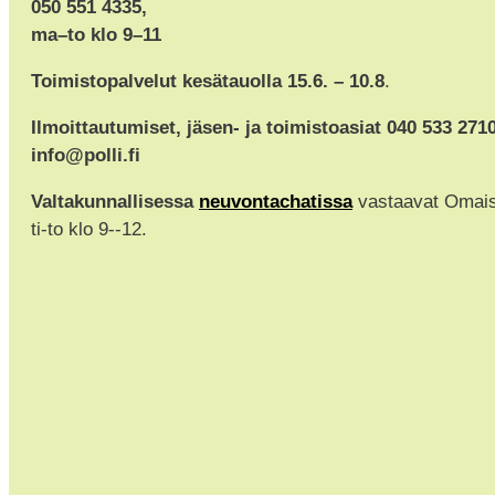
050 551 4335,
ma–to klo 9–11
Toimistopalvelut kesätauolla 15.6. – 10.8
.
Ilmoittautumiset, jäsen- ja toimistoasiat 040 533 271
info@polli.fi
Valtakunnallisessa
neuvontachatissa
vastaavat Omaisho
ti-to klo 9--12.