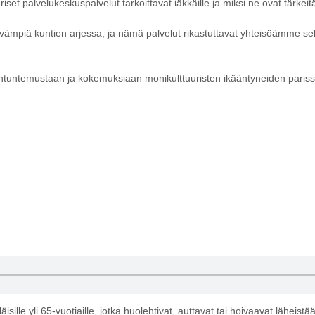
set palvelukeskuspalvelut tarkoittavat iäkkäille ja miksi ne ovat tärkeit
ämpiä kuntien arjessa, ja nämä palvelut rikastuttavat yhteisöämme sek
ntuntemustaan ja kokemuksiaan monikulttuuristen ikääntyneiden parissa
e yli 65-vuotiaille, jotka huolehtivat, auttavat tai hoivaavat läheistä