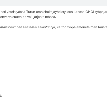
rjesti yhteistyössä Turun omaishoitajayhdistyksen kanssa OHOI-työpajan,
denvertaisuutta palvelujärjestelmässä
.
maistoiminnan vastaava asiantuntija
, kertoo työpajamenetelmän tausta
a