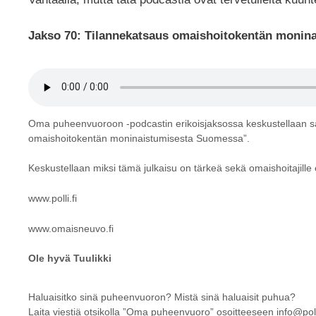
Jakso 70: Tilannekatsaus omaishoitokentän monin
Oma puheenvuoroon -podcastin erikoisjaksossa keskustellaan s
omaishoitokentän moninaistumisesta Suomessa”.
Keskustellaan miksi tämä julkaisu on tärkeä sekä omaishoitajille 
www.polli.fi
www.omaisneuvo.fi
Ole hyvä Tuulikki
Haluaisitko sinä puheenvuoron? Mistä sinä haluaisit puhua?
Laita viestiä otsikolla ”Oma puheenvuoro” osoitteeseen info@polli