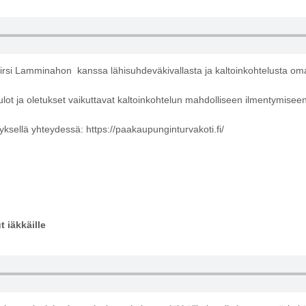
irsi Lamminahon kanssa lähisuhdeväkivallasta ja kaltoinkohtelusta oma
uulot ja oletukset vaikuttavat kaltoinkohtelun mahdolliseen ilmentymiseen
nyksellä yhteydessä:
https://paakaupunginturvakoti.fi/
t iäkkäille