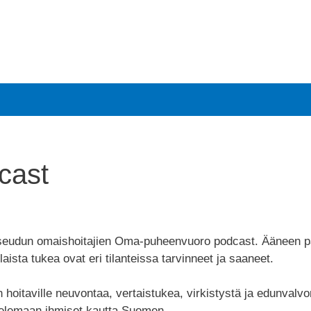
Vapaaehtoiset
Tapahtumat
Other languages
cast
iseudun omaishoitajien Oma-puheenvuoro podcast. Ääneen 
llaista tukea ovat eri tilanteissa tarvinneet ja saaneet.
oitaville neuvontaa, vertaistukea, virkistystä ja edunvalvo
ntelemaan ihmiset kautta Suomen.