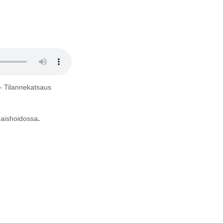
– Tilannekatsaus
omaishoidossa
.