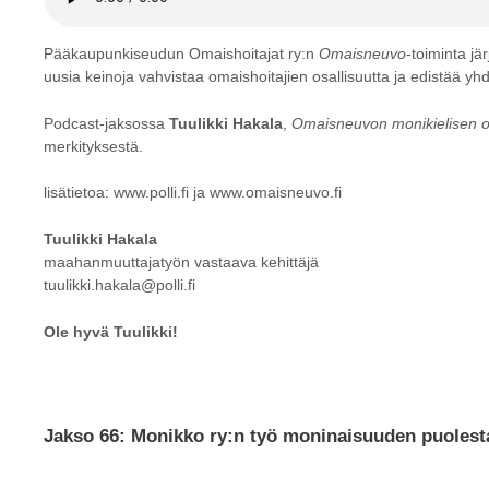
Pääkaupunkiseudun Omaishoitajat ry:n
Omaisneuvo
-toiminta jä
uusia keinoja vahvistaa omaishoitajien osallisuutta ja edistää yh
Podcast-jaksossa
Tuulikki Hakala
,
Omaisneuvon monikielisen o
merkityksestä.
lisätietoa:
www.polli.fi
ja
www.omaisneuvo.fi
Tuulikki Hakala
maahanmuuttajatyön vastaava kehittäjä
tuulikki.hakala@polli.fi
Ole hyvä Tuulikki!
Jakso 66: Monikko ry:n työ moninaisuuden puolest