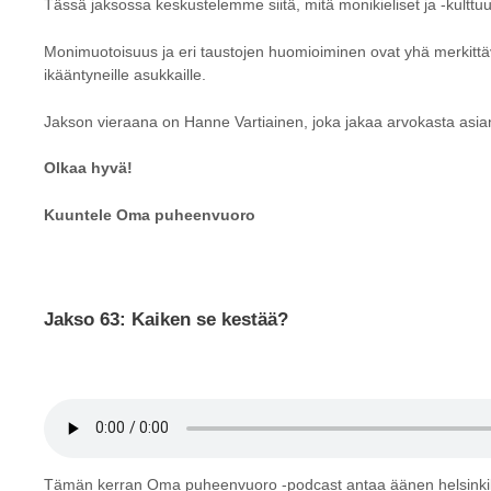
Tässä jaksossa keskustelemme siitä, mitä monikieliset ja -kulttuuri
Monimuotoisuus ja eri taustojen huomioiminen ovat yhä merkittäv
ikääntyneille asukkaille.
Jakson vieraana on Hanne Vartiainen, joka jakaa arvokasta asia
Olkaa hyvä!
Kuuntele Oma puheenvuoro
Jakso 63: Kaiken se kestää?
Tämän kerran Oma puheenvuoro -podcast antaa äänen helsinkiläisill