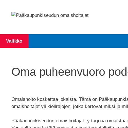
Siirry
sisältöön
Valikko
Etusivu
Omaishoitajat
Kokemusasiantuntijat
Oma puheenvuoro pod
Omaishoito koskettaa jokaista. Tämä on Pääkaupunk
omaishoitajat yli kielirajojen, jotka kertovat miksi ja mi
Pääkaupunkiseudun omaishoitajat ry tarjoaa omaistaan h
Vantaalla, mutta tätä podcastia ovat tervetulleita kuu