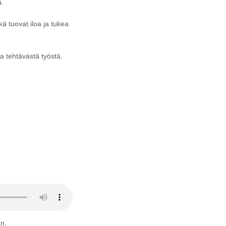
ä.
ä tuovat iloa ja tukea
 tehtävästä työstä.
än.