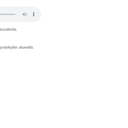
isuudesta,
Jyväskylän alueella.