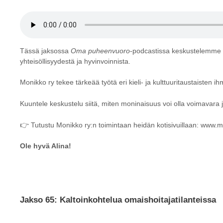
Tässä jaksossa
Oma puheenvuoro
-podcastissa keskustelemme
yhteisöllisyydestä ja hyvinvoinnista.
Monikko ry tekee tärkeää työtä eri kieli- ja kulttuuritaustaisten
Kuuntele keskustelu siitä, miten moninaisuus voi olla voimavara
👉 Tutustu Monikko ry:n toimintaan heidän kotisivuillaan:
www.mo
Ole hyvä Alina!
Jakso 65: Kaltoinkohtelua omaishoitajatilanteissa