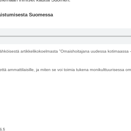
aistumisesta Suomessa
ähköisestä artikkelikokoelmasta ”Omaishoitajana uudessa kotimaassa 
että ammattilaisille, ja miten se voi toimia tukena monikulttuurisessa 
.fi