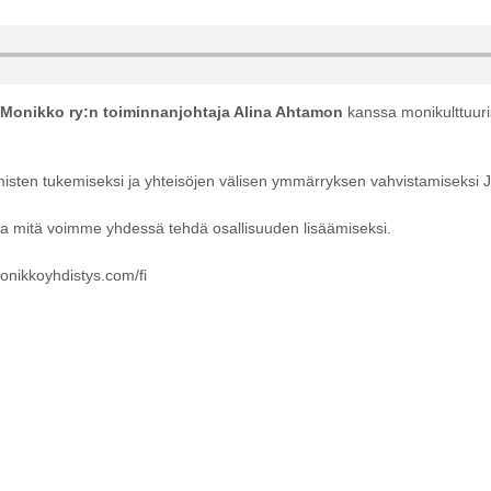
Monikko ry:n toiminnanjohtaja Alina Ahtamon
kanssa monikulttuur
 ihmisten tukemiseksi ja yhteisöjen välisen ymmärryksen vahvistamiseksi 
 ja mitä voimme yhdessä tehdä osallisuuden lisäämiseksi.
nikkoyhdistys.com/fi