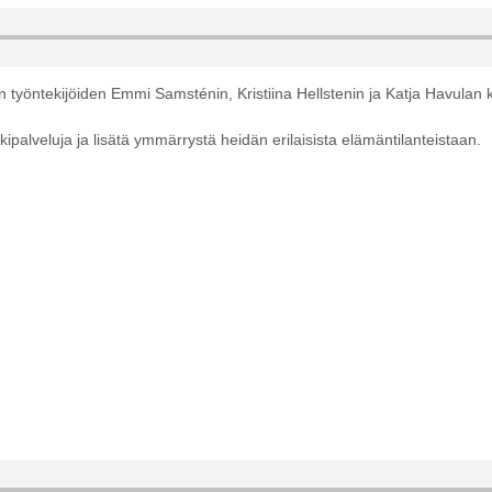
työntekijöiden Emmi Samsténin, Kristiina Hellstenin ja Katja Havulan
kipalveluja ja lisätä ymmärrystä heidän erilaisista elämäntilanteistaan.