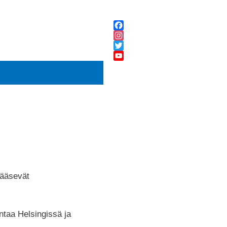
Facebook
Instagram
Twitter
YouTube
Channel
Yhdistys
pääsevät
ntaa Helsingissä ja