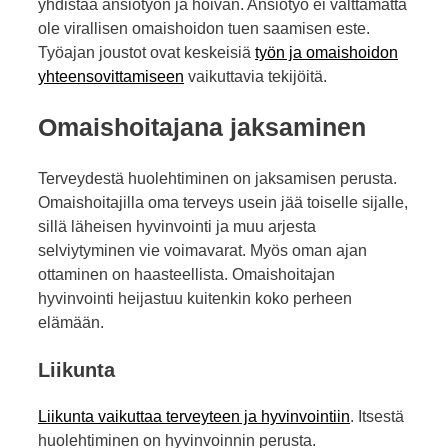
yhdistää ansiotyön ja hoivan. Ansiotyö ei välttämättä
ole virallisen omaishoidon tuen saamisen este.
Työajan joustot ovat keskeisiä
työn ja omaishoidon
yhteensovittamiseen
vaikuttavia tekijöitä.
Omaishoitajana jaksaminen
Terveydestä huolehtiminen on jaksamisen perusta.
Omaishoitajilla oma terveys usein jää toiselle sijalle,
sillä läheisen hyvinvointi ja muu arjesta
selviytyminen vie voimavarat. Myös oman ajan
ottaminen on haasteellista. Omaishoitajan
hyvinvointi heijastuu kuitenkin koko perheen
elämään.
Liikunta
Liikunta vaikuttaa terveyteen ja hyvinvointiin
. Itsestä
huolehtiminen on hyvinvoinnin perusta.