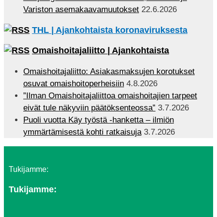
Variston asemakaavamuutokset
22.6.2026
THL | Ajankohtaista koronaviruksesta
Omaishoitajaliitto | Ajankohtaista
Omaishoitajaliitto: Asiakasmaksujen korotukset
osuvat omaishoitoperheisiin
4.8.2026
”Ilman Omaishoitajaliittoa omaishoitajien tarpeet
eivät tule näkyviin päätöksenteossa”
3.7.2026
Puoli vuotta Käy työstä -hanketta – ilmiön
ymmärtämisestä kohti ratkaisuja
3.7.2026
Tukijamme:
Tukijamme: