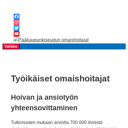
Siirry
sisältöön
Facebook
Instagram
Twitter
YouTube
Channel
Valikko
Työikäiset omaishoitajat
Hoivan ja ansiotyön
yhteensovittaminen
Tutkimusten mukaan arviolta 700 000 ihmistä