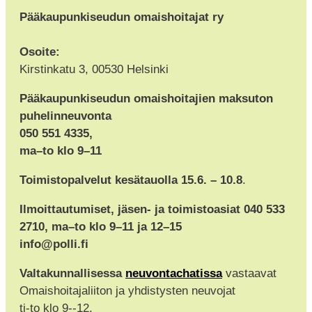
Pääkaupunkiseudun omaishoitajat ry
Osoite:
Kirstinkatu 3, 00530 Helsinki
Pääkaupunkiseudun omaishoitajien maksuton
puhelinneuvonta
050 551 4335,
ma–to klo 9–11
Toimistopalvelut kesätauolla 15.6. – 10.8
.
Ilmoittautumiset, jäsen- ja toimistoasiat 040 533
2710, ma–to klo 9–11 ja 12–15
info@polli.fi
Valtakunnallisessa
neuvontachatissa
vastaavat
Omaishoitajaliiton ja yhdistysten neuvojat
ti-to klo 9--12.