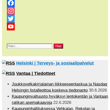
Facebook
Instagram
Twitter
YouTube
Channel
Haku:
Helsinki | Terveys- ja sosiaalipalvelut
Vantaa | Tiedotteet
Joukkovelkakirjalainan liikkeeseenlaskua ja Nasdaq
Helsingin listalleottoa koskeva tiedonanto
30.6.2026
Kaupunginvaltuusto hyväksyi lentokentän ja Vantaan
ratikan asemakaavoja
22.6.2026
Kaupunginhallituksessa Vehkalan, Rekolan ja