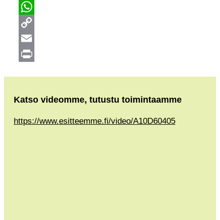
Twitter
WhatsApp
Copy
Link
Email
Print
Katso videomme, tutustu toimintaamme
https://www.esitteemme.fi/video/A10D60405