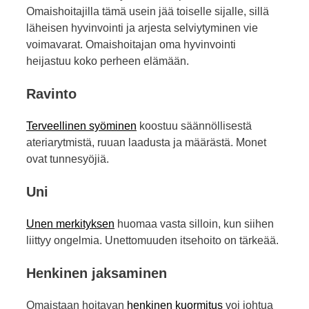
Omaishoitajilla tämä usein jää toiselle sijalle, sillä
läheisen hyvinvointi ja arjesta selviytyminen vie
voimavarat. Omaishoitajan oma hyvinvointi
heijastuu koko perheen elämään.
Ravinto
Terveellinen syöminen
koostuu säännöllisestä
ateriarytmistä, ruuan laadusta ja määrästä. Monet
ovat tunnesyöjiä.
Uni
Unen merkityksen
huomaa vasta silloin, kun siihen
liittyy ongelmia. Unettomuuden itsehoito on tärkeää.
Henkinen jaksaminen
Omaistaan hoitavan
henkinen kuormitus
voi johtua