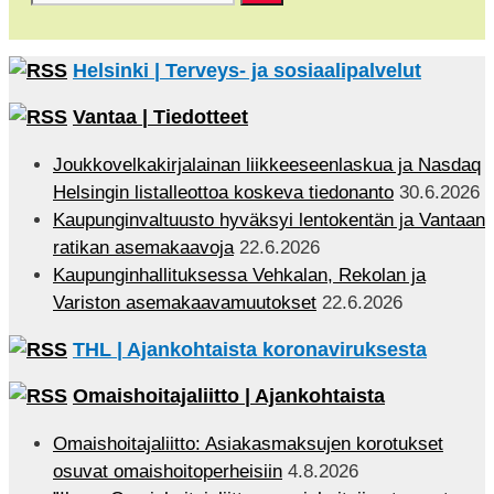
Helsinki | Terveys- ja sosiaalipalvelut
Vantaa | Tiedotteet
Joukkovelkakirjalainan liikkeeseenlaskua ja Nasdaq
Helsingin listalleottoa koskeva tiedonanto
30.6.2026
Kaupunginvaltuusto hyväksyi lentokentän ja Vantaan
ratikan asemakaavoja
22.6.2026
Kaupunginhallituksessa Vehkalan, Rekolan ja
Variston asemakaavamuutokset
22.6.2026
THL | Ajankohtaista koronaviruksesta
Omaishoitajaliitto | Ajankohtaista
Omaishoitajaliitto: Asiakasmaksujen korotukset
osuvat omaishoitoperheisiin
4.8.2026