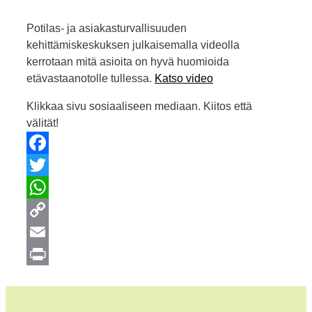
Potilas- ja asiakasturvallisuuden
kehittämiskeskuksen julkaisemalla videolla
kerrotaan mitä asioita on hyvä huomioida
etävastaanotolle tullessa.
Katso video
Klikkaa sivu sosiaaliseen mediaan. Kiitos että
välität!
Facebook
Twitter
WhatsApp
Copy
Link
Email
Print