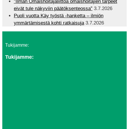
”Ilman Omaishoitajaliittoa omaishoitajien tarpeet
eivät tule näkyviin päätöksenteossa”
3.7.2026
Puoli vuotta Käy työstä -hanketta – ilmiön
ymmärtämisestä kohti ratkaisuja
3.7.2026
Tukijamme:
Tukijamme: