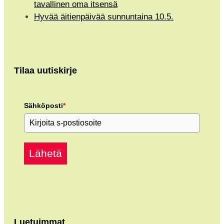
tavallinen oma itsensä
Hyvää äitienpäivää sunnuntaina 10.5.
Tilaa uutiskirje
Sähköposti
*
Lähetä
Luetuimmat