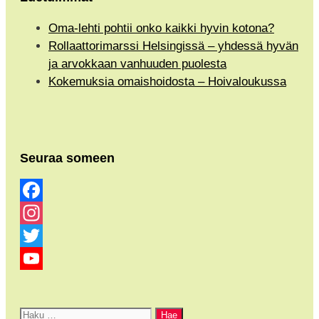
Oma-lehti pohtii onko kaikki hyvin kotona?
Rollaattorimarssi Helsingissä – yhdessä hyvän
ja arvokkaan vanhuuden puolesta
Kokemuksia omaishoidosta – Hoivaloukussa
Seuraa someen
Facebook
Instagram
Twitter
YouTube
Channel
Haku: