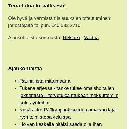
Tervetuloa turvallisesti!
Ole hyvä ja varmista tilaisuuksien toteutuminen
järjestäjältä tai puh. 040 533 2710.
Ajankohtaista koronasta:
Helsinki
|
Vantaa
Ajankohtaista
Rauhallista mittumaaria
Tukena arjessa -hanke tukee omaishoitajien
jaksamista – tervetuloa mukaan maksuttomiin
kotikäynteihin
Kesätauko Pääkaupunkiseudun omaishoitajat
ry:n toimistopalveluissa
Hoivan keskellä pitäisi saada olla ihan