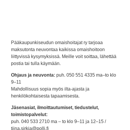
Pääkaupunkiseudun omaishoitajat ry tarjoaa
maksutonta neuvontaa kaikissa omaishoitoon
liittyvissä kysymyksissä. Meille voit soittaa, lähettää
postia tai tulla käymään.
Ohjaus ja neuvonta:
puh. 050 551 4335 ma–to klo
9–11
Mahdollisuus sopia myös ilta-ajasta ja
henkilökohtaisesta tapaamisesta.
Jäsenasiat, ilmoittautumiset, tiedustelut,
toimistopalvelut:
puh. 040 533 2710 ma – to klo 9–11 ja 12–15 /
tiina.sirkia@polli.fi