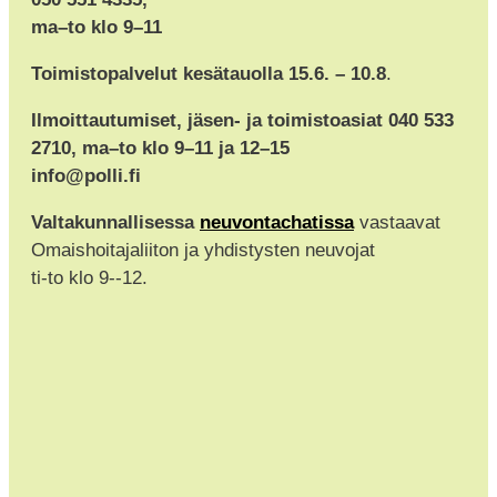
ma–to klo 9–11
Toimistopalvelut kesätauolla 15.6. – 10.8
.
Ilmoittautumiset, jäsen- ja toimistoasiat 040 533
2710, ma–to klo 9–11 ja 12–15
info@polli.fi
Valtakunnallisessa
neuvontachatissa
vastaavat
Omaishoitajaliiton ja yhdistysten neuvojat
ti-to klo 9--12.