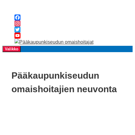
Siirry
sisältöön
Facebook
Instagram
Twitter
YouTube
Channel
Valikko
Pääkaupunkiseudun
omaishoitajien neuvonta