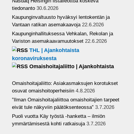
Nasdaq Helsingin listalleottoa koskeva
n
tiedonanto
30.6.2026
e
Kaupunginvaltuusto hyväksyi lentokentän ja
l
Vantaan ratikan asemakaavoja
22.6.2026
Kaupunginhallituksessa Vehkalan, Rekolan ja
Variston asemakaavamuutokset
22.6.2026
THL | Ajankohtaista
koronaviruksesta
Omaishoitajaliitto | Ajankohtaista
Omaishoitajaliitto: Asiakasmaksujen korotukset
osuvat omaishoitoperheisiin
4.8.2026
”Ilman Omaishoitajaliittoa omaishoitajien tarpeet
eivät tule näkyviin päätöksenteossa”
3.7.2026
Puoli vuotta Käy työstä -hanketta – ilmiön
ymmärtämisestä kohti ratkaisuja
3.7.2026