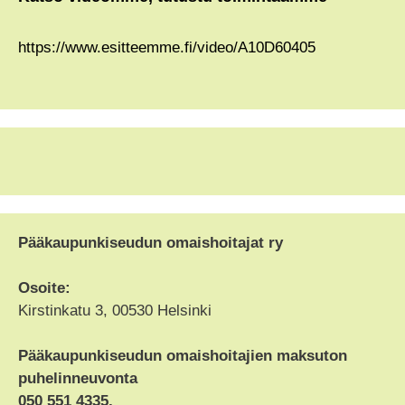
p
i
l
n
https://www.esitteemme.fi/video/A10D60405
p
n
t
k
Pääkaupunkiseudun omaishoitajat ry
Osoite:
Kirstinkatu 3, 00530 Helsinki
Pääkaupunkiseudun omaishoitajien maksuton
puhelinneuvonta
050 551 4335,