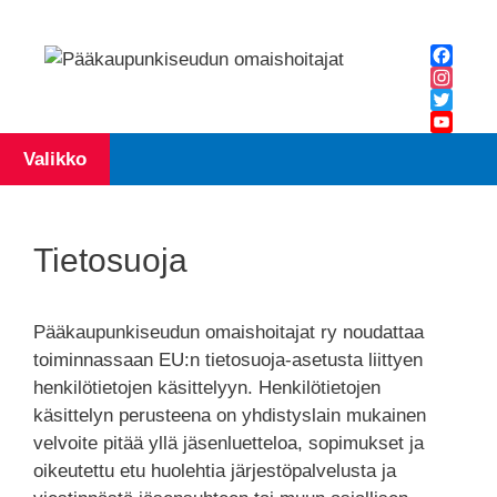
Siirry
sisältöön
Facebo
Instagr
Twitter
YouTub
Valikko
Channe
Tietosuoja
Pääkaupunkiseudun omaishoitajat ry noudattaa
toiminnassaan EU:n tietosuoja-asetusta liittyen
henkilötietojen käsittelyyn. Henkilötietojen
käsittelyn perusteena on yhdistyslain mukainen
velvoite pitää yllä jäsenluetteloa, sopimukset ja
oikeutettu etu huolehtia järjestöpalvelusta ja