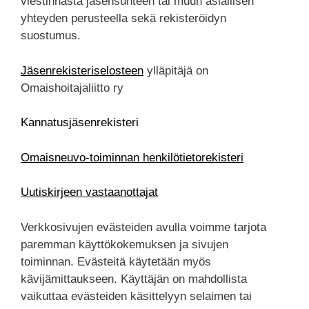
viestinnästä jäsensuhteen tai muun asiallisen
yhteyden perusteella sekä rekisteröidyn
suostumus.
Jäsenrekisteriselosteen
ylläpitäjä on
Omaishoitajaliitto ry
Kannatusjäsenrekisteri
Omaisneuvo-toiminnan henkilötietorekisteri
Uutiskirjeen vastaanottajat
Verkkosivujen evästeiden avulla voimme tarjota
paremman käyttökokemuksen ja sivujen
toiminnan. Evästeitä käytetään myös
kävijämittaukseen. Käyttäjän on mahdollista
vaikuttaa evästeiden käsittelyyn selaimen tai