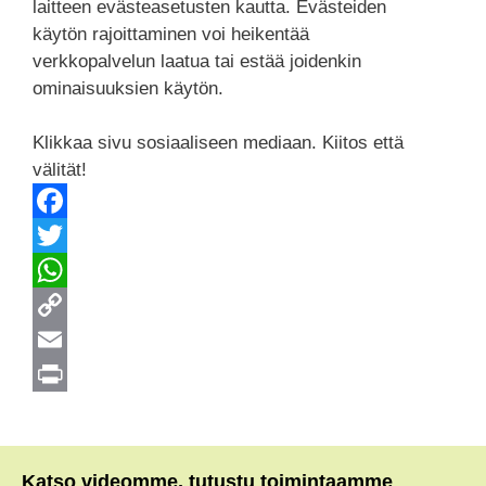
laitteen evästeasetusten kautta. Evästeiden
käytön rajoittaminen voi heikentää
verkkopalvelun laatua tai estää joidenkin
ominaisuuksien käytön.
Klikkaa sivu sosiaaliseen mediaan. Kiitos että
välität!
F
a
T
c
w
W
e
i
h
C
b
t
a
o
E
o
t
t
p
m
P
o
e
s
y
a
r
k
r
A
L
i
i
Katso videomme, tutustu toimintaamme