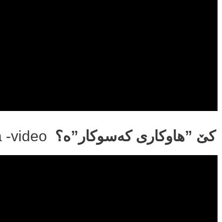
a -video
کێ ”هاوکاری کەسوکار”ە؟