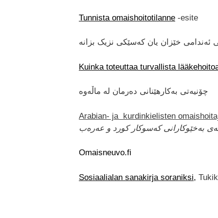
Tunnista omaishoitotilanne
-esite
 ئەندامی خێزان یان کەسێکی نزیک بزانە
Kuinka toteuttaa turvallista lääkehoito
چۆنیەتی بەکارهێنانی دەرمان لە ماڵەوە
Arabian- ja kurdinkielisten omaishoit
ی بەخێوکارانی کەسوکار کورد و عەرەب
Omaisneuvo.fi
Sosiaalialan sanakirja soraniksi
,
Tukik