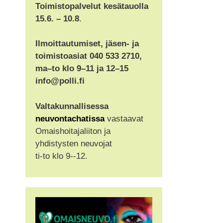
Toimistopalvelut kesätauolla
15.6. – 10.8
.
Ilmoittautumiset, jäsen- ja
toimistoasiat 040 533 2710,
ma–to klo 9–11 ja 12–15
info@polli.fi
Valtakunnallisessa
neuvontachatissa
vastaavat
Omaishoitajaliiton ja
yhdistysten neuvojat
ti-to klo 9--12.