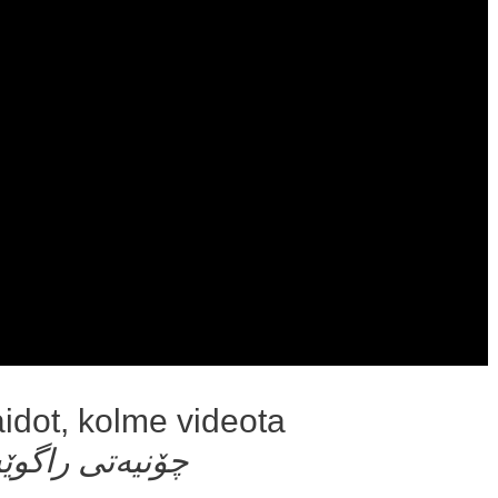
aidot, kolme videota
چۆنیەتی راگوێستن