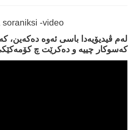
 soraniksi -video
لەم ڤیدیۆیەدا باسی ئەوە دەکەین، کە
کەسوکار چییە و دەکرێت چ کۆمەکێكی.