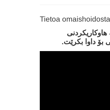
Tietoa omaishoidosta
 هاوکاریکردنی
 بۆ داوا بکرێت