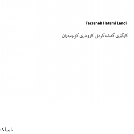
نامیلک