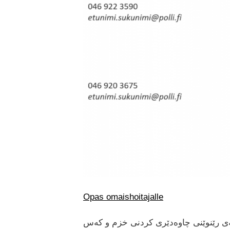
Opas omaishoitajalle
ەی رێنوێنی چاوەدێری کردنی خزم و کەس