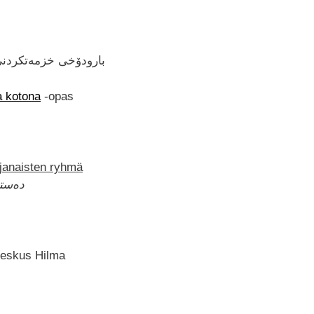
بارودۆخی خزمەتکردنی
a kotona
-opas
ajanaisten ryhmä
دەستە
eskus Hilma