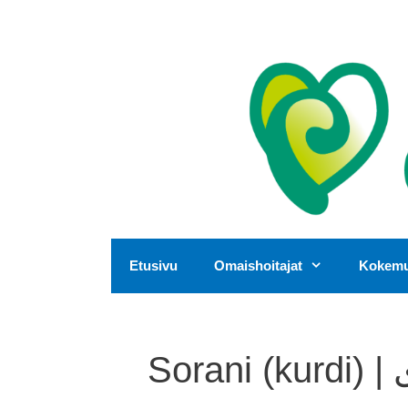
Siirry
sisältöön
Etusivu
Omaishoitajat
Kokemus
So