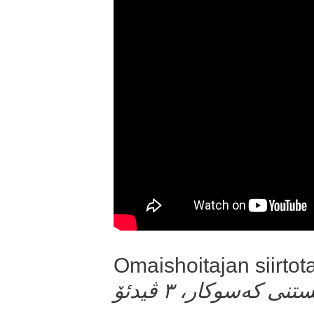
Omaishoitajan siirtot
ی کەسوکار، ٣ ڤیدئۆ