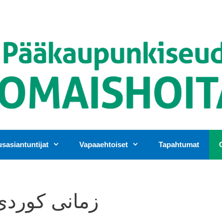
asiantuntijat
Vapaaehtoiset
Tapahtumat
rani (kurdi) | زمانی کوردی