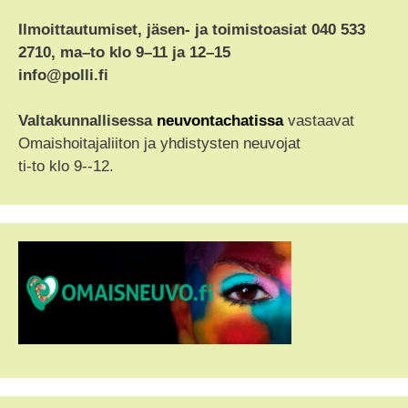
Ilmoittautumiset, jäsen- ja toimistoasiat 040 533
2710, ma–to klo 9–11 ja 12–15
info@polli.fi
Valtakunnallisessa
neuvontachatissa
vastaavat
Omaishoitajaliiton ja yhdistysten neuvojat
ti-to klo 9--12.