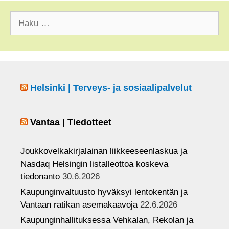
e
gr
er
T
Haku:
b
a
u
o
m
b
o
e
k
C
Helsinki | Terveys- ja sosiaalipalvelut
h
a
Vantaa | Tiedotteet
n
n
Joukkovelkakirjalainan liikkeeseenlaskua ja
el
Nasdaq Helsingin listalleottoa koskeva
tiedonanto
30.6.2026
Kaupunginvaltuusto hyväksyi lentokentän ja
Vantaan ratikan asemakaavoja
22.6.2026
Kaupunginhallituksessa Vehkalan, Rekolan ja