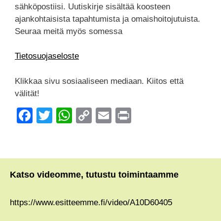
sähköpostiisi. Uutiskirje sisältää koosteen
ajankohtaisista tapahtumista ja omaishoitojutuista.
Seuraa meitä myös somessa
Tietosuojaseloste
Klikkaa sivu sosiaaliseen mediaan. Kiitos että
välität!
F
T
W
C
E
Pr
a
wi
h
o
m
in
c
tt
at
p
ail
t
e
er
s
y
Katso videomme, tutustu toimintaamme
b
A
Li
o
p
n
https://www.esitteemme.fi/video/A10D60405
o
p
k