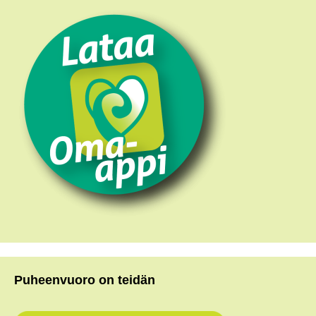
Puheenvuoro on teidän