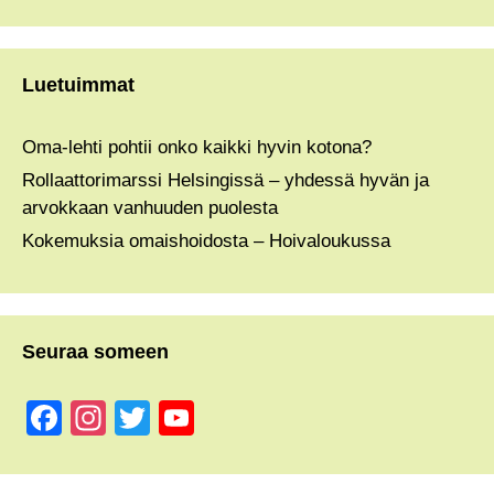
Luetuimmat
Oma-lehti pohtii onko kaikki hyvin kotona?
Rollaattorimarssi Helsingissä – yhdessä hyvän ja
arvokkaan vanhuuden puolesta
Kokemuksia omaishoidosta – Hoivaloukussa
Seuraa someen
F
In
T
Y
a
st
wi
o
c
a
tt
u