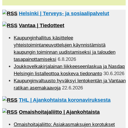
Helsinki | Terveys- ja sosiaalipalvelut
Vantaa | Tiedotteet
Kaupunginhallitus käsittelee
yhteistoimintaneuvottelujen käynnistämistä
kaupungin toiminnan uudistamiseksi ja talouden
tasapainottamiseksi
6.8.2026
Joukkovelkakirjalainan liikkeeseenlaskua ja Nasdaq
Helsingin listalleottoa koskeva tiedonanto
30.6.2026
Kaupunginvaltuusto hyväksyi lentokentän ja Vantaan
ratikan asemakaavoja
22.6.2026
THL | Ajankohtaista koronaviruksesta
Omaishoitajaliitto | Ajankohtaista
Omaishoitajaliitto: Asiakasmaksujen korotukset