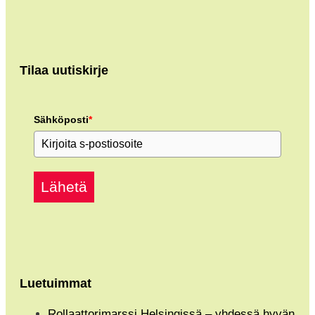
Tilaa uutiskirje
Sähköposti
*
Lähetä
Luetuimmat
Rollaattorimarssi Helsingissä – yhdessä hyvän