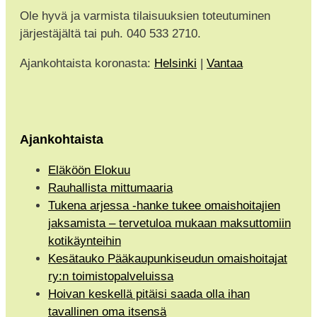
Ole hyvä ja varmista tilaisuuksien toteutuminen
järjestäjältä tai puh. 040 533 2710.
Ajankohtaista koronasta:
Helsinki
|
Vantaa
Ajankohtaista
Eläköön Elokuu
Rauhallista mittumaaria
Tukena arjessa -hanke tukee omaishoitajien
jaksamista – tervetuloa mukaan maksuttomiin
kotikäynteihin
Kesätauko Pääkaupunkiseudun omaishoitajat
ry:n toimistopalveluissa
Hoivan keskellä pitäisi saada olla ihan
tavallinen oma itsensä