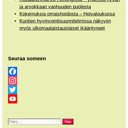
ja arvokkaan vanhuuden puolesta
Kokemuksia omaishoidosta – Hoivaloukussa
Kuntien hyvinvointisuunnitelmissa näkyviin
myös ulkomaalaistaustaiset ikääntyneet
Seuraa someen
Facebook
Instagram
Twitter
YouTube
Channel
Haku: