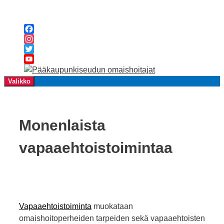
Siirry
sisältöön
Facebook
Instagram
Twitter
YouTube
Channel
Valikko
Monenlaista
vapaaehtoistoimintaa
Vapaaehtoistoiminta
muokataan
omaishoitoperheiden tarpeiden sekä vapaaehtoisten