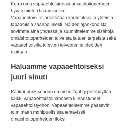
Kerro oma vapaaehtoisideasi omaishoitoperheen
hyvän mielen lisäämiseksi!
Vapaaehtoisille järjestetään koulutuksia ja yhteisiä
tapaamisia säännöllisesti. Näiden ajankohdista
sovimme aina yhdessä ja suunnittelemme sisältöjä
omaishoitoperheiden toiveista ja tuen tarpeista sekä
vapaaehtoisilta tulevien toiveiden ja ideoiden
mukaan.
Haluamme vapaaehtoiseksi
juuri sinut!
Pääkaupunkiseudun omaishoitajat ry perehdyttää
kaikki vapaaehtoistoiminnasta kiinnostuneet
vapaaehtoistyöhön. Vapaaehtoisemme pääsevät
toimimaan monipuolisissa tehtävissä
omaishoitoperheiden iloksi.