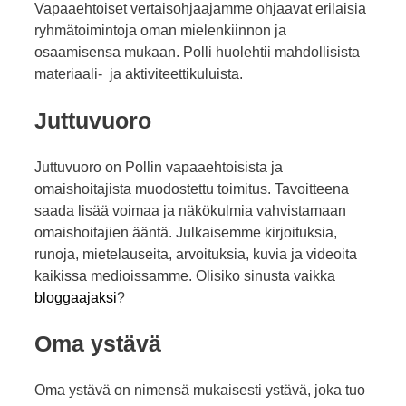
Vapaaehtoiset vertaisohjaajamme ohjaavat erilaisia
ryhmätoimintoja oman mielenkiinnon ja
osaamisensa mukaan. Polli huolehtii mahdollisista
materiaali- ja aktiviteettikuluista.
Juttuvuoro
Juttuvuoro on Pollin vapaaehtoisista ja
omaishoitajista muodostettu toimitus. Tavoitteena
saada lisää voimaa ja näkökulmia vahvistamaan
omaishoitajien ääntä. Julkaisemme kirjoituksia,
runoja, mietelauseita, arvoituksia, kuvia ja videoita
kaikissa medioissamme. Olisiko sinusta vaikka
bloggaajaksi
?
Oma ystävä
Oma ystävä on nimensä mukaisesti ystävä, joka tuo