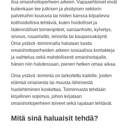
iloa omaishoitoperheen arkeen. Vapaaehtoiset eivät
kuitenkaan tee julkisen ja yksityisen sektorin
palveluihin kuuluvia tai niiden kanssa kilpailevia
kotihoidollisia tehtäviä, kuten hoidolliset ja
lääkinnälliset toimenpiteet, sairaanhoito, kylvetys,
siivous, ruuanlaitto, leivonta tai kaupassakäynti.
Oma ystävä -toiminnalla halutaan tuoda
omaishoitoperheiden arkeen sosiaalisia kontakteja
ja vaihtelua sekä mahdollisesti omaishoitajalle,
hänen niin halutessaan, pienen hetken omaa aikaa.
Oma ystävä -toiminta on tarkoitettu kaikille, joiden
elämää omaisesta tai muusta läheisestä
huolehtiminen koskettaa. Toiminnasta tehdään
kirjallinen sopimus, johon kirjataan
omaishoitoperheen toiveet sekä rajataan tehtävät.
Mitä sinä haluaisit tehdä?