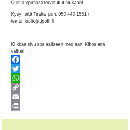
Olet lämpimästi tervetullut mukaan!
Kysy lisää Tealta puh. 050 440 1551 /
tea.tulikallio[at]polli.fi
Klikkaa sivu sosiaaliseen mediaan. Kiitos että
välität!
Facebook
Twitter
WhatsApp
Copy
Link
Email
Print