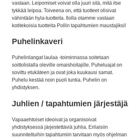
vastaan. Leipomiset voivat olla juuri sitä, mitä itse
tykkää leipoa. Toiveena on, että tuotteet olisivat
vähintään hyla-tuotteita. Ilolla otamme vastaan
kotitekoisia tuotteita Pollin tapahtumien maustajiksi!
Puhelinkaveri
Puhelinlangat laulaa -toiminnassa soitetaan
soittolistalla oleville omaishoitajille. Puheluajat on
sovittu etukäteen ja ovat joka kuukausi samat.
Puhelu kestää noin puoli tuntia. Puhelin on
yhdistyksen.
Juhlien / tapahtumien järjestäjä
Vapaaehtoiset ideoivat ja organisoivat
yhdistyksessä järjestettäviä juhlia. Erilaisiin
suunniteltuihin tapahtumiin tarvitaan myös ohjelman