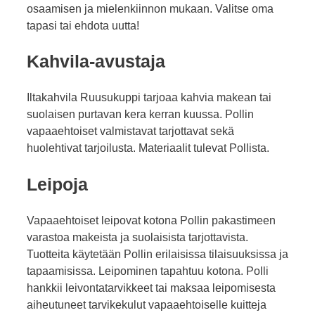
osaamisen ja mielenkiinnon mukaan. Valitse oma
tapasi tai ehdota uutta!
Kahvila-avustaja
Iltakahvila Ruusukuppi tarjoaa kahvia makean tai
suolaisen purtavan kera kerran kuussa. Pollin
vapaaehtoiset valmistavat tarjottavat sekä
huolehtivat tarjoilusta. Materiaalit tulevat Pollista.
Leipoja
Vapaaehtoiset leipovat kotona Pollin pakastimeen
varastoa makeista ja suolaisista tarjottavista.
Tuotteita käytetään Pollin erilaisissa tilaisuuksissa ja
tapaamisissa. Leipominen tapahtuu kotona. Polli
hankkii leivontatarvikkeet tai maksaa leipomisesta
aiheutuneet tarvikekulut vapaaehtoiselle kuitteja