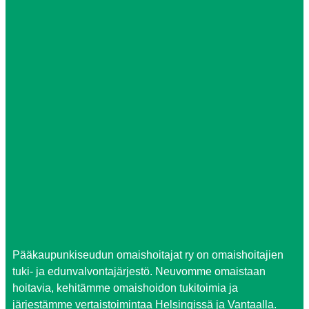
Pääkaupunkiseudun omaishoitajat ry on omaishoitajien
tuki- ja edunvalvontajärjestö. Neuvomme omaistaan
hoitavia, kehitämme omaishoidon tukitoimia ja
järjestämme vertaistoimintaa Helsingissä ja Vantaalla.