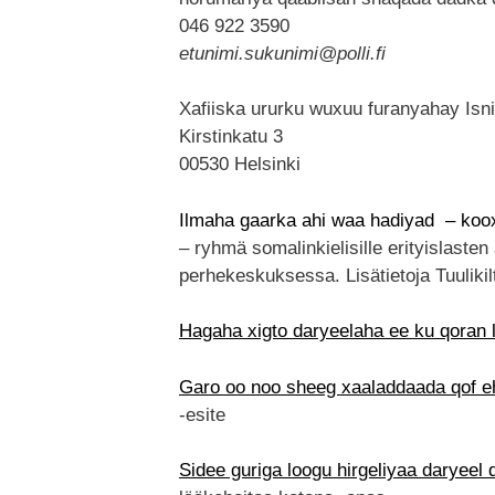
046 922 3590
etunimi.sukunimi@polli.fi
Xafiiska ururku wuxuu furanyahay Isn
Kirstinkatu 3
00530 Helsinki
Ilmaha gaarka ahi waa hadiyad – koox
– ryhmä somalinkielisille erityislasten
perhekeskuksessa. Lisätietoja Tuulikil
Hagaha xigto daryeelaha ee ku qoran 
Garo oo noo sheeg xaaladdaada qof e
-esite
Sidee guriga loogu hirgeliyaa daryee