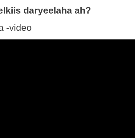
lkiis daryeelaha ah?
a -video