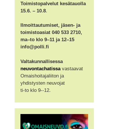
Toimistopalvelut kesätauolla
15.6. – 10.8
.
Ilmoittautumiset, jäsen- ja
toimistoasiat 040 533 2710,
ma–to klo 9–11 ja 12–15
info@polli.fi
Valtakunnallisessa
neuvontachatissa
vastaavat
Omaishoitajaliiton ja
yhdistysten neuvojat
ti-to klo 9--12.