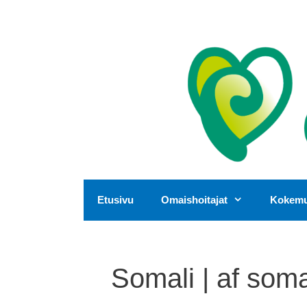
Siirry
sisältöön
Etusivu
Omaishoitajat
Kokemus
Somali | af soma