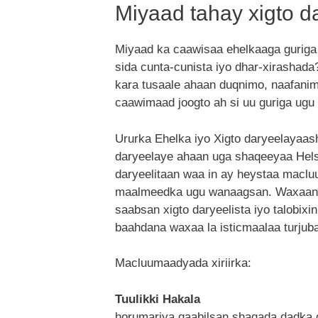
Miyaad tahay xigto d
Miyaad ka caawisaa ehelkaaga guriga
sida cunta-cunista iyo dhar-xirasha
kara tusaale ahaan duqnimo, naafani
caawimaad joogto ah si uu guriga ugu
Ururka Ehelka iyo Xigto daryeelayaa
daryeelaye ahaan uga shaqeeyaa Helsi
daryeelitaan waa in ay heystaa macluu
maalmeedka ugu wanaagsan. Waxaan 
saabsan xigto daryeelista iyo talobixi
baahdana waxaa la isticmaalaa turjub
Macluumaadyada xiriirka:
Tuulikki Hakala
horumariya qaabilsan shaqada dadka 