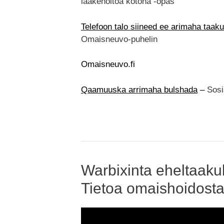
lääkehoitoa kotona -opas
Telefoon talo siineed ee arimaha taak
Omaisneuvo-puhelin
Omaisneuvo.fi
Qaamuuska arrimaha bulshada
–
Sosia
Warbixinta eheltaaku
Tietoa omaishoidosta