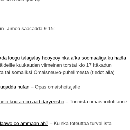
iin- Jimco saacadda 9-15:
da loogu talagalay hooyooyinka afka soomaaliga ku hadla
 äideille kuukauden viimeinen torstai klo 17 Itäkadun
ta tai somaliksi Omaisneuvo-puhelimesta (tiedot alla)
luqadda hufan
– Opas omaishoitajalle
helo kuu ah oo aad daryeesho
– Tunnista omaishoitotilanne
l daawo oo ammaan ah?
– Kuinka toteuttaa turvallista