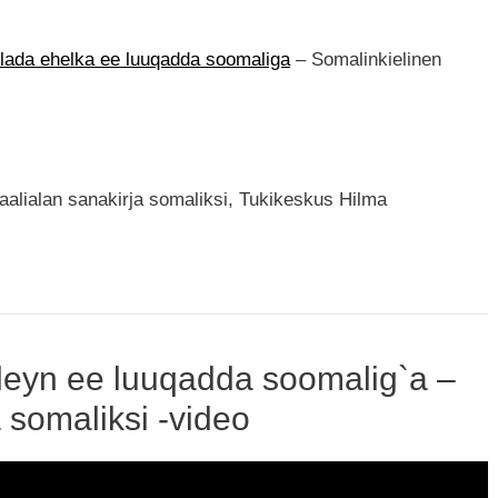
ulada ehelka ee luuqadda soomaliga
– Somalinkielinen
alialan sanakirja somaliksi, Tukikeskus Hilma
leyn ee luuqadda soomalig`a –
 somaliksi -video