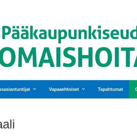
asiantuntijat
Vapaaehtoiset
Tapahtumat
ali