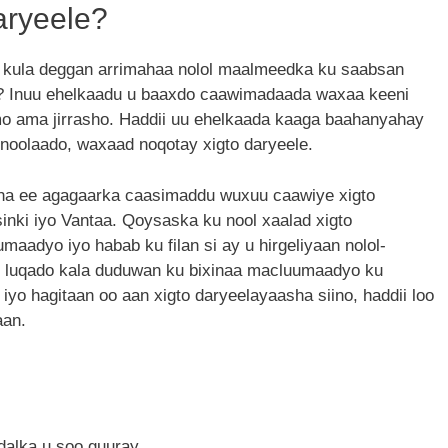
aryeele?
 kula deggan arrimahaa nolol maalmeedka ku saabsan
da? Inuu ehelkaadu u baaxdo caawimadaada waxaa keeni
mo ama jirrasho. Haddii uu ehelkaada kaaga baahanyahay
 noolaado, waxaad noqotay xigto daryeele.
sha ee agagaarka caasimaddu wuxuu caawiye xigto
nki iyo Vantaa. Qoysaska ku nool xaalad xigto
maadyo iyo habab ku filan si ay u hirgeliyaan nolol-
luqado kala duduwan ku bixinaa macluumaadyo ku
n iyo hagitaan oo aan xigto daryeelayaasha siino, haddii loo
aan.
dalka u soo guuray