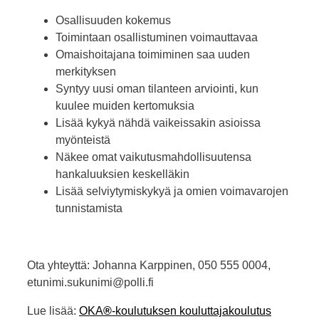
Osallisuuden kokemus
Toimintaan osallistuminen voimauttavaa
Omaishoitajana toimiminen saa uuden
merkityksen
Syntyy uusi oman tilanteen arviointi, kun
kuulee muiden kertomuksia
Lisää kykyä nähdä vaikeissakin asioissa
myönteistä
Näkee omat vaikutusmahdollisuutensa
hankaluuksien keskelläkin
Lisää selviytymiskykyä ja omien voimavarojen
tunnistamista
Ota yhteyttä: Johanna Karppinen, 050 555 0004,
etunimi.sukunimi@polli.fi
Lue lisää:
OKA
®
-koulutuksen kouluttajakoulutus