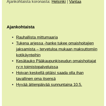
Ajankohtaista koronasta:
Helsinki
|
Vantaa
Ajankohtaista
Rauhallista mittumaaria
Tukena arjessa -hanke tukee omaishoitajien
jaksamista – tervetuloa mukaan maksuttomiin
kotikäynteihin
Kesätauko Pääkaupunkiseudun omaishoitajat
ry:n toimistopalveluissa
Hoivan keskellä pitäisi saada olla ihan
tavallinen oma itsensä
Hyvää äitienpäivää sunnuntaina 10.5.