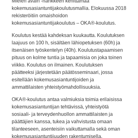
Mielen avain -hankkeen kehittämää
kokemusasiantuntijakoulutusmallia. Elokuussa 2018
rekisteröitiin omaishoidon
kokemusasiantuntijakoulutus – OKA®-koulutus.
Koulutus kestää kahdeksan kuukautta. Koulutuksen
laajuus on 100 h, sisältäen lähiopetuksen (60h) ja
itsenäisen työskentelyn (40h). Koulutustapaamisen
pituus on kolme tuntia ja tapaamisia on joka toinen
viikko. Koulutus on ilmainen. Koulutuksen
päätteeksi järjestetään päätösseminaari, jossa
esitellään kokemusasiantuntijoiden ja
ammattilaisten yhteistyömahdollisuuksia.
OKA®-koulutus antaa valmiuksia toimia erilaisissa
kokemusasiantuntijan tehtävissä, yhteistyötä
sosiaali- ja terveydenhuollon ammattilaisten ja
päättäjien kanssa, tukea ja vahvistusta omaan
tilanteeseen, asenteisiin vaikuttamalla sekä oman
kokemusasiantuntijuuden rakentumisella.