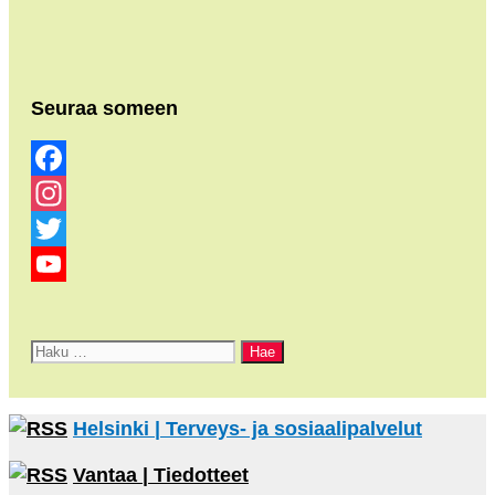
Seuraa someen
Facebook
Instagram
Twitter
YouTube
Channel
Haku:
Helsinki | Terveys- ja sosiaalipalvelut
Vantaa | Tiedotteet