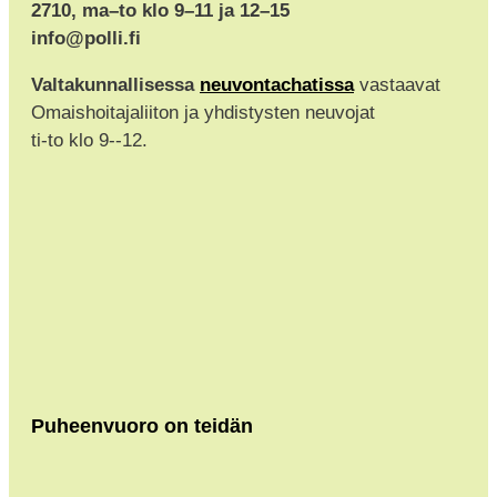
2710, ma–to klo 9–11 ja 12–15
info@polli.fi
Valtakunnallisessa
neuvontachatissa
vastaavat
Omaishoitajaliiton ja yhdistysten neuvojat
ti-to klo 9--12.
Puheenvuoro on teidän