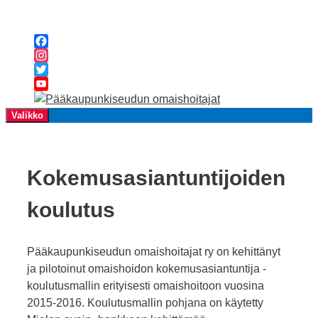
Siirry
sisältöön
Facebook
Instagram
Twitter
YouTube
Channel
Valikko
Kokemusasiantuntijoiden
koulutus
Pääkaupunkiseudun omaishoitajat ry on kehittänyt
ja pilotoinut omaishoidon kokemusasiantuntija -
koulutusmallin erityisesti omaishoitoon vuosina
2015-2016. Koulutusmallin pohjana on käytetty