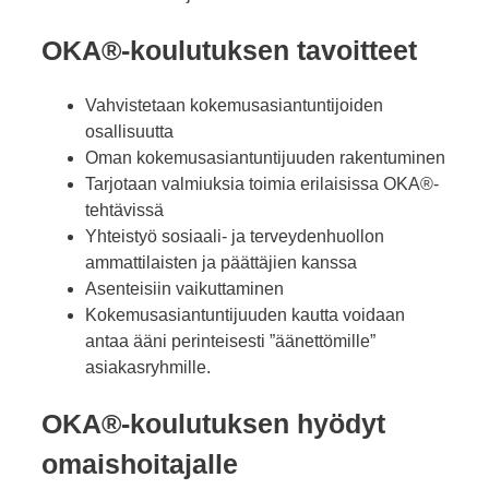
OKA®-koulutuksen tavoitteet
Vahvistetaan kokemusasiantuntijoiden
osallisuutta
Oman kokemusasiantuntijuuden rakentuminen
Tarjotaan valmiuksia toimia erilaisissa OKA®-
tehtävissä
Yhteistyö sosiaali- ja terveydenhuollon
ammattilaisten ja päättäjien kanssa
Asenteisiin vaikuttaminen
Kokemusasiantuntijuuden kautta voidaan
antaa ääni perinteisesti ”äänettömille”
asiakasryhmille.
OKA®-koulutuksen hyödyt
omaishoitajalle