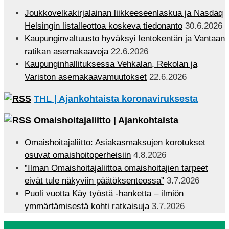
Joukkovelkakirjalainan liikkeeseenlaskua ja Nasdaq
Helsingin listalleottoa koskeva tiedonanto
30.6.2026
Kaupunginvaltuusto hyväksyi lentokentän ja Vantaan
ratikan asemakaavoja
22.6.2026
Kaupunginhallituksessa Vehkalan, Rekolan ja
Variston asemakaavamuutokset
22.6.2026
THL | Ajankohtaista koronaviruksesta
Omaishoitajaliitto | Ajankohtaista
Omaishoitajaliitto: Asiakasmaksujen korotukset
osuvat omaishoitoperheisiin
4.8.2026
”Ilman Omaishoitajaliittoa omaishoitajien tarpeet
eivät tule näkyviin päätöksenteossa”
3.7.2026
Puoli vuotta Käy työstä -hanketta – ilmiön
ymmärtämisestä kohti ratkaisuja
3.7.2026