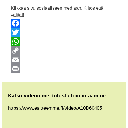
Klikkaa sivu sosiaaliseen mediaan. Kiitos että
välität!
Facebook
Twitter
WhatsApp
Copy
Link
Email
Print
Katso videomme, tutustu toimintaamme
https://www.esitteemme.fi/video/A10D60405