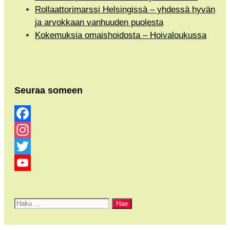
Rollaattorimarssi Helsingissä – yhdessä hyvän
ja arvokkaan vanhuuden puolesta
Kokemuksia omaishoidosta – Hoivaloukussa
Seuraa someen
Facebook
Instagram
Twitter
YouTube
Channel
Haku: