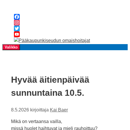
Siirry
sisältöön
Facebook
Instagram
Twitter
YouTube
Channel
Valikko
Hyvää äitienpäivää
sunnuntaina 10.5.
8.5.2026
kirjoittaja
Kai Baer
Mikä on vertaansa vailla,
missä huolet haihtuvat ja mieli rauhoittuu?