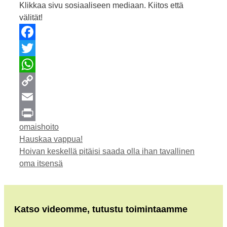
Klikkaa sivu sosiaaliseen mediaan. Kiitos että
välität!
Facebook
Twitter
WhatsApp
Copy
Link
Email
Kategoriat
omaishoito
Print
Hauskaa vappua!
Hoivan keskellä pitäisi saada olla ihan tavallinen
oma itsensä
Katso videomme, tutustu toimintaamme