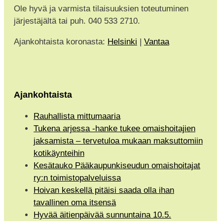
Ole hyvä ja varmista tilaisuuksien toteutuminen
järjestäjältä tai puh. 040 533 2710.
Ajankohtaista koronasta:
Helsinki
|
Vantaa
Ajankohtaista
Rauhallista mittumaaria
Tukena arjessa -hanke tukee omaishoitajien
jaksamista – tervetuloa mukaan maksuttomiin
kotikäynteihin
Kesätauko Pääkaupunkiseudun omaishoitajat
ry:n toimistopalveluissa
Hoivan keskellä pitäisi saada olla ihan
tavallinen oma itsensä
Hyvää äitienpäivää sunnuntaina 10.5.