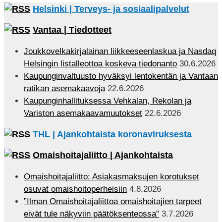
Helsinki | Terveys- ja sosiaalipalvelut
Vantaa | Tiedotteet
Joukkovelkakirjalainan liikkeeseenlaskua ja Nasdaq
Helsingin listalleottoa koskeva tiedonanto
30.6.2026
Kaupunginvaltuusto hyväksyi lentokentän ja Vantaan
ratikan asemakaavoja
22.6.2026
Kaupunginhallituksessa Vehkalan, Rekolan ja
Variston asemakaavamuutokset
22.6.2026
THL | Ajankohtaista koronaviruksesta
Omaishoitajaliitto | Ajankohtaista
Omaishoitajaliitto: Asiakasmaksujen korotukset
osuvat omaishoitoperheisiin
4.8.2026
”Ilman Omaishoitajaliittoa omaishoitajien tarpeet
eivät tule näkyviin päätöksenteossa”
3.7.2026