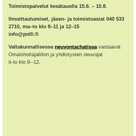
Toimistopalvelut kesätauolla 15.6. – 10.8
.
Ilmoittautumiset, jäsen- ja toimistoasiat 040 533
2710, ma–to klo 9–11 ja 12–15
info@polli.fi
Valtakunnallisessa
neuvontachatissa
vastaavat
Omaishoitajaliiton ja yhdistysten neuvojat
ti-to klo 9--12.