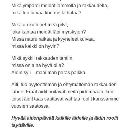
Mikä ympäröi meidät lämmöllä ja rakkaudella,
mikä luo turvaa kun meitä halaa?
Mikä on kuin pehmeä pilvi,
joka kantaa meidät läpi myrskyjen?
Missä nauru raikaa ja kyyneleet kuivaa,
missä kaikki on hyvin?
Mikä sykkii rakkauden tahtiin,
missä on aina hyvä olla?
Äidin syli – maailman paras paikka.
Äiti, tuo pyyteettömän ja ehtymättömän rakkauden
lähde. Eräät äidit hoitavat meitä pidempään, kun
toiset äidit taas saattavat vaihtaa roolit kanssamme
vuosien saatossa.
Hyvää äitienpäivää kaikille äideille ja äidin roolit
täyttäville.