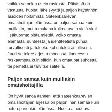
vaikka se onkin usein raskasta. Päivissä on
vastuuta, huolta, läheisyyttä ja paljon käytännön
asioiden hoitamista. Sateenkaarevan
omaishoitajan elämässä on paljon samaa kuin
muillakin, mutta mukana kulkee usein vielä yksi
lisäkuorma: pitää miettiä, voiko omasta
elämästä, suhteesta ja identiteetistä puhua
turvallisesti ja tuleeko kohdatuksi asiallisesti.
Juuri se tekee arjesta monessa tilanteessa
raskaampaa kuin silloin, kun omaa parisuhdetta
tai perhettä ei tarvitse selitellä.
Paljon samaa kuin muillakin
omaishoitajilla
On hyvä sanoa ääneen, että sateenkaarevien
omaishoitajien arjessa on paljon ihan samaa kuin
heteroparienkin elämässä. Huolta aiheuttavat