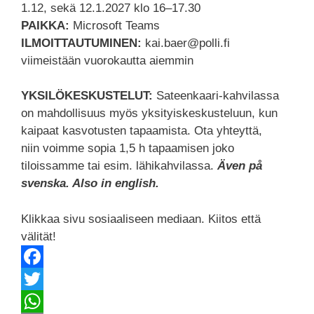
1.12, sekä 12.1.2027 klo 16–17.30
PAIKKA:
Microsoft Teams
ILMOITTAUTUMINEN:
kai.baer@polli.fi
viimeistään vuorokautta aiemmin
YKSILÖKESKUSTELUT:
Sateenkaari-kahvilassa
on mahdollisuus myös yksityiskeskusteluun, kun
kaipaat kasvotusten tapaamista. Ota yhteyttä,
niin voimme sopia 1,5 h tapaamisen joko
tiloissamme tai esim. lähikahvilassa.
Även på
svenska. Also in english.
Klikkaa sivu sosiaaliseen mediaan. Kiitos että
välität!
F
a
T