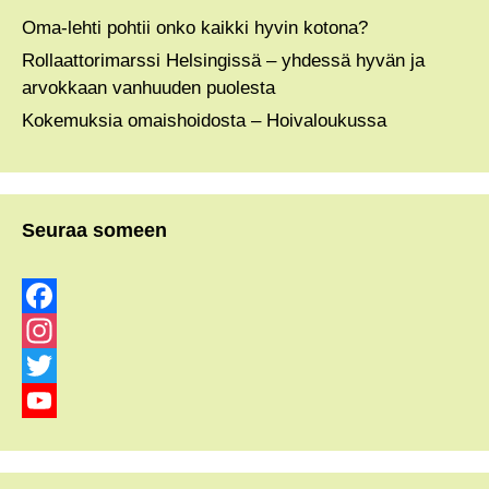
Oma-lehti pohtii onko kaikki hyvin kotona?
Rollaattorimarssi Helsingissä – yhdessä hyvän ja
arvokkaan vanhuuden puolesta
Kokemuksia omaishoidosta – Hoivaloukussa
Seuraa someen
F
a
I
c
n
T
e
s
w
Y
b
t
i
o