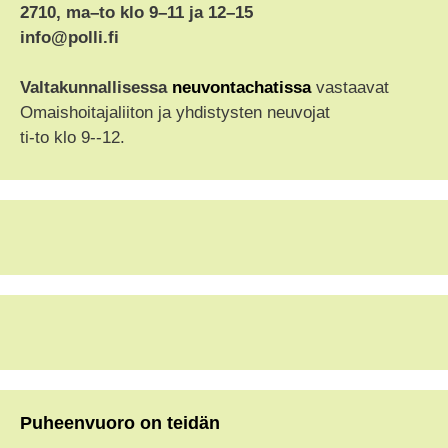
2710, ma–to klo 9–11 ja 12–15
info@polli.fi
Valtakunnallisessa
neuvontachatissa
vastaavat
Omaishoitajaliiton ja yhdistysten neuvojat
ti-to klo 9--12.
Puheenvuoro on teidän