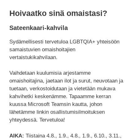
Hoivaatko sinä omaistasi?
Sateenkaari-kahvila
Sydämellisesti tervetuloa LGBTQIA+ yhteisöön
samaistuvien omaishoitajien
vertaistukikahvilaan.
Vaihdetaan kuulumisia arjestamme
omaishoitajina, jaetaan ilot ja surut, neuvotaan ja
tuetaan, verkostoidutaan ja vietetään mukava
kahvihetki keskenämme. Tapaamme kerran
kuussa Microsoft Teamsin kautta, johon
lähetämme linkin osallistumisilmoituksen
yhteydessä. Tervetuloa!
AIKA:
Tiistaina 4.8., 1.9., 4.8., 1.9., 6.10., 3.11.,