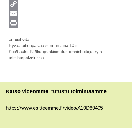
c
w
W
e
i
h
C
b
t
a
o
E
o
t
t
p
m
P
Kategoriat
omaishoito
o
e
s
y
a
r
Hyvää äitienpäivää sunnuntaina 10.5.
k
r
A
L
i
i
Kesätauko Pääkaupunkiseudun omaishoitajat ry:n
toimistopalveluissa
p
i
l
n
p
n
t
k
Katso videomme, tutustu toimintaamme
https://www.esitteemme.fi/video/A10D60405