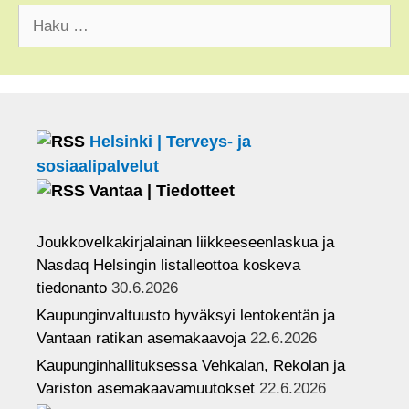
o
a
t
u
Haku:
o
g
t
T
k
r
e
u
a
r
b
m
e
Helsinki | Terveys- ja
C
sosiaalipalvelut
h
Vantaa | Tiedotteet
a
Joukkovelkakirjalainan liikkeeseenlaskua ja
n
Nasdaq Helsingin listalleottoa koskeva
n
tiedonanto
30.6.2026
e
Kaupunginvaltuusto hyväksyi lentokentän ja
l
Vantaan ratikan asemakaavoja
22.6.2026
Kaupunginhallituksessa Vehkalan, Rekolan ja
Variston asemakaavamuutokset
22.6.2026