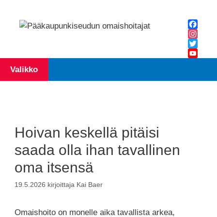
Siirry
sisältöön
Facebo
Instagr
Twitter
YouTub
Valikko
Channe
Hoivan keskellä pitäisi
saada olla ihan tavallinen
oma itsensä
19.5.2026
kirjoittaja
Kai Baer
Omaishoito on monelle aika tavallista arkea,