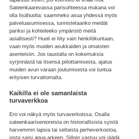
Sateenkaarevassa parisuhteessa mukana voi
olla lisähuolia: saammeko asua yhdessä myös
palveluasumisessa, tunnistetaanko meidät
pariksi ja kohteleeko ympäristö meitä
asiallisesti? Huoli ei liity vain henkilökuntaan,
vaan myös muiden asukkaiden ja omaisten
asenteisiin. Jos taustalla on kokemuksia
syrjinnästä tai itsensä piilottamisesta, ajatus
muiden avun varaan joutumisesta voi tuntua
erityisen turvattomalta.
Kaikilla ei ole samanlaista
turvaverkkoa
Ero voi näkyä myös turvaverkoissa. Osalla
sateenkaarisenioreista on historiallisista syistä
harvemmin lapsia tai sellaista perheverkostoa,
josta saisi apua arkeen. Silloin vastuu voi jäädä