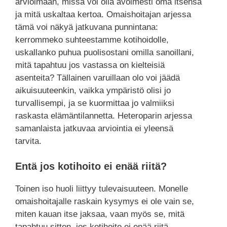
arvioimaan, missä voi olla avoimesti oma itsensä
ja mitä uskaltaa kertoa. Omaishoitajan arjessa
tämä voi näkyä jatkuvana punnintana:
kerrommeko suhteestamme kotihoidolle,
uskallanko puhua puolisostani omilla sanoillani,
mitä tapahtuu jos vastassa on kielteisiä
asenteita? Tällainen varuillaan olo voi jäädä
aikuisuuteenkin, vaikka ympäristö olisi jo
turvallisempi, ja se kuormittaa jo valmiiksi
raskasta elämäntilannetta. Heteroparin arjessa
samanlaista jatkuvaa arviointia ei yleensä
tarvita.
Entä jos kotihoito ei enää riitä?
Toinen iso huoli liittyy tulevaisuuteen. Monelle
omaishoitajalle raskain kysymys ei ole vain se,
miten kauan itse jaksaa, vaan myös se, mitä
tapahtuu sitten, jos kotihoito ei enää riitä.