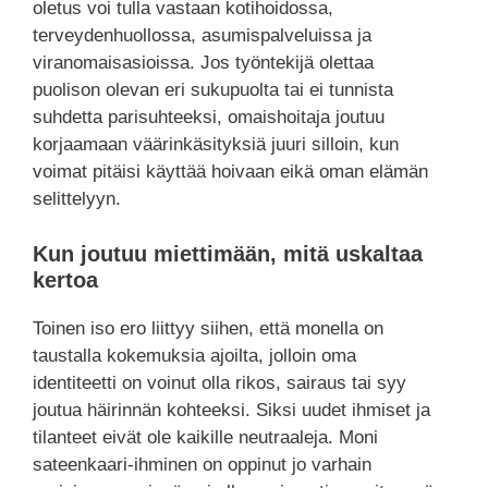
oletus voi tulla vastaan kotihoidossa,
terveydenhuollossa, asumispalveluissa ja
viranomaisasioissa. Jos työntekijä olettaa
puolison olevan eri sukupuolta tai ei tunnista
suhdetta parisuhteeksi, omaishoitaja joutuu
korjaamaan väärinkäsityksiä juuri silloin, kun
voimat pitäisi käyttää hoivaan eikä oman elämän
selittelyyn.
Kun joutuu miettimään, mitä uskaltaa
kertoa
Toinen iso ero liittyy siihen, että monella on
taustalla kokemuksia ajoilta, jolloin oma
identiteetti on voinut olla rikos, sairaus tai syy
joutua häirinnän kohteeksi. Siksi uudet ihmiset ja
tilanteet eivät ole kaikille neutraaleja. Moni
sateenkaari-ihminen on oppinut jo varhain