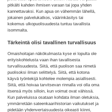
pitkälti kahden ihmisen varaan tai jopa yhden
kannettavaksi. Kun apua on vähemmän lähellä,
jokainen palvelukatkos, väärinkäsitys tai
kokemus ulkopuolisuudesta tuntuu tavallista
isommalta.
Tärkeintä olisi tavallinen turvallisuus
Omaishoitajan näkökulmasta kyse ei lopulta ole
erityiskohtelusta vaan ihan tavallisesta
turvallisuudesta. Siitä, että puolison saa nimetä
puolisoksi ilman selittelyä. Siitä, että kotona
käyvä työntekijä kohtelee molempia asiallisesti.
Siitä, että hoivaa tarvitsevan rinnalla voi olla oma
itsensä myös silloin, kun voimat ovat vähissä.
Kun palveluissa osataan kohdata ilman oletuksia,
ymmärretään sateenkaarihistorian vaikutukset ja
pidetään yhdenvertaisuudesta oikeasti kiinni,