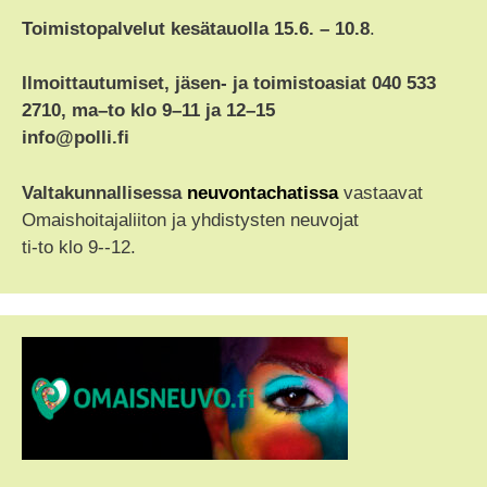
Toimistopalvelut kesätauolla 15.6. – 10.8
.
Ilmoittautumiset, jäsen- ja toimistoasiat 040 533
2710, ma–to klo 9–11 ja 12–15
info@polli.fi
Valtakunnallisessa
neuvontachatissa
vastaavat
Omaishoitajaliiton ja yhdistysten neuvojat
ti-to klo 9--12.