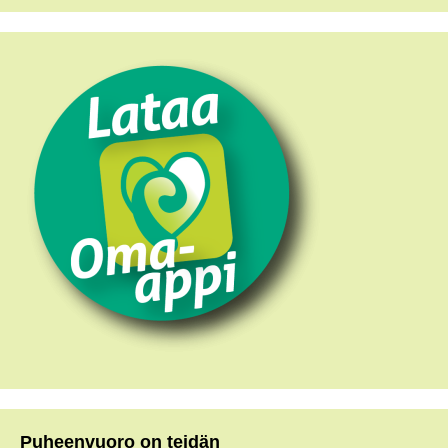
Puheenvuoro on teidän