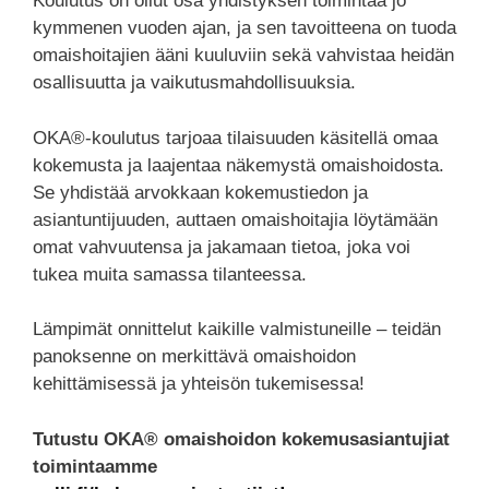
Koulutus on ollut osa yhdistyksen toimintaa jo
kymmenen vuoden ajan, ja sen tavoitteena on tuoda
omaishoitajien ääni kuuluviin sekä vahvistaa heidän
osallisuutta ja vaikutusmahdollisuuksia.
OKA®-koulutus tarjoaa tilaisuuden käsitellä omaa
kokemusta ja laajentaa näkemystä omaishoidosta.
Se yhdistää arvokkaan kokemustiedon ja
asiantuntijuuden, auttaen omaishoitajia löytämään
omat vahvuutensa ja jakamaan tietoa, joka voi
tukea muita samassa tilanteessa.
Lämpimät onnittelut kaikille valmistuneille – teidän
panoksenne on merkittävä omaishoidon
kehittämisessä ja yhteisön tukemisessa!
Tutustu OKA® omaishoidon kokemusasiantujiat
toimintaamme