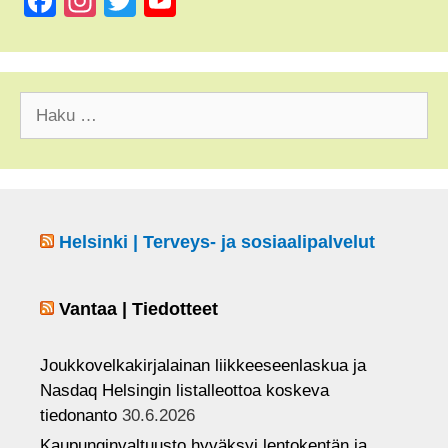
F
In
T
Y
a
st
wi
o
c
a
tt
u
e
gr
er
T
Haku:
b
a
u
o
m
b
o
e
k
C
Helsinki | Terveys- ja sosiaalipalvelut
h
a
Vantaa | Tiedotteet
n
n
Joukkovelkakirjalainan liikkeeseenlaskua ja
el
Nasdaq Helsingin listalleottoa koskeva
tiedonanto
30.6.2026
Kaupunginvaltuusto hyväksyi lentokentän ja