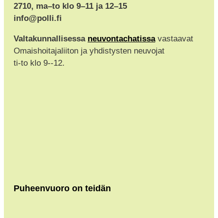
2710, ma–to klo 9–11 ja 12–15
info@polli.fi
Valtakunnallisessa
neuvontachatissa
vastaavat
Omaishoitajaliiton ja yhdistysten neuvojat
ti-to klo 9--12.
Puheenvuoro on teidän