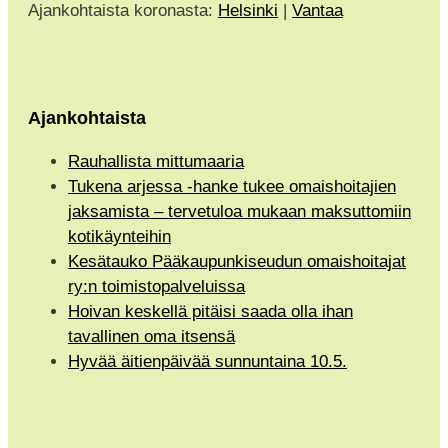
Ajankohtaista koronasta:
Helsinki
|
Vantaa
Ajankohtaista
Rauhallista mittumaaria
Tukena arjessa -hanke tukee omaishoitajien
jaksamista – tervetuloa mukaan maksuttomiin
kotikäynteihin
Kesätauko Pääkaupunkiseudun omaishoitajat
ry:n toimistopalveluissa
Hoivan keskellä pitäisi saada olla ihan
tavallinen oma itsensä
Hyvää äitienpäivää sunnuntaina 10.5.