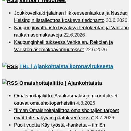
Vantaa | Tiedotteet
Joukkovelkakirjalainan liikkeeseenlaskua ja Nasdaq
Helsingin listalleottoa koskeva tiedonanto
30.6.2026
Kaupunginvaltuusto hyväksyi lentokentän ja Vantaan
ratikan asemakaavoja
22.6.2026
Kaupunginhallituksessa Vehkalan, Rekolan ja
Variston asemakaavamuutokset
22.6.2026
THL | Ajankohtaista koronaviruksesta
Omaishoitajaliitto | Ajankohtaista
Omaishoitajaliitto: Asiakasmaksujen korotukset
osuvat omaishoitoperheisiin
4.8.2026
”Ilman Omaishoitajaliittoa omaishoitajien tarpeet
eivät tule näkyviin päätöksenteossa”
3.7.2026
Puoli vuotta Käy työstä -hanketta – ilmiön