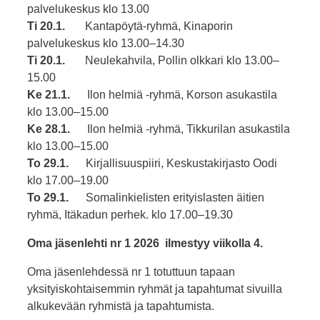
palvelukeskus klo 13.00
Ti 20.1.
Kantapöytä-ryhmä, Kinaporin
palvelukeskus klo 13.00–14.30
Ti 20.1.
Neulekahvila, Pollin olkkari klo 13.00–
15.00
Ke 21.1.
Ilon helmiä -ryhmä, Korson asukastila
klo 13.00–15.00
Ke 28.1.
Ilon helmiä -ryhmä, Tikkurilan asukastila
klo 13.00–15.00
To 29.1.
Kirjallisuuspiiri, Keskustakirjasto Oodi
klo 17.00–19.00
To 29.1.
Somalinkielisten erityislasten äitien
ryhmä, Itäkadun perhek. klo 17.00–19.30
Oma jäsenlehti nr 1 2026 ilmestyy viikolla 4.
Oma jäsenlehdessä nr 1 totuttuun tapaan
yksityiskohtaisemmin ryhmät ja tapahtumat sivuilla
alkukevään ryhmistä ja tapahtumista.