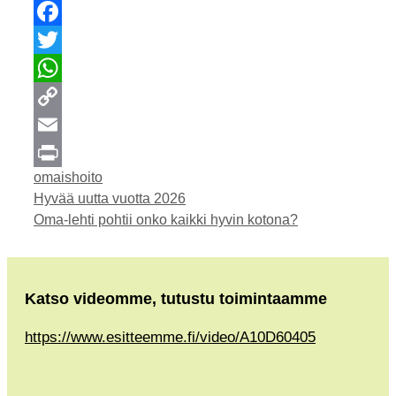
Facebook
Twitter
WhatsApp
Copy
Link
Email
Kategoriat
omaishoito
Print
Hyvää uutta vuotta 2026
Oma-lehti pohtii onko kaikki hyvin kotona?
Katso videomme, tutustu toimintaamme
https://www.esitteemme.fi/video/A10D60405