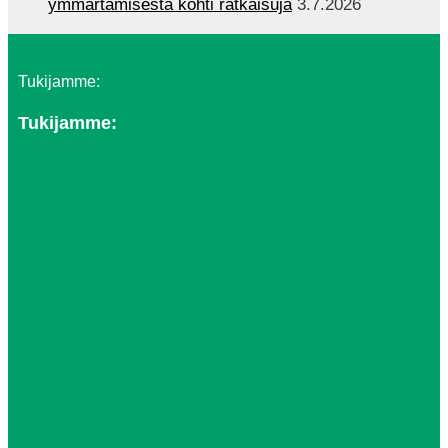
ymmärtämisestä kohti ratkaisuja
3.7.2026
Tukijamme:
Tukijamme: