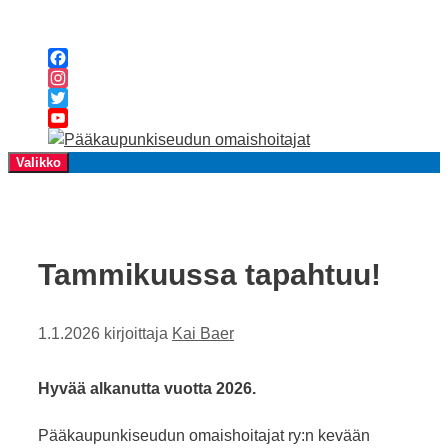
Siirry
sisältöön
Facebook
Instagram
Twitter
YouTube
Channel
Valikko
Tammikuussa tapahtuu!
1.1.2026
kirjoittaja
Kai Baer
Hyvää alkanutta vuotta 2026.
Pääkaupunkiseudun omaishoitajat ry:n kevään