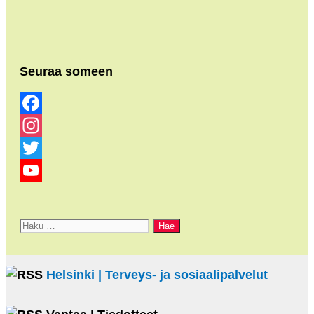
Seuraa someen
Facebook
Instagram
Twitter
YouTube
Channel
Haku:
Helsinki | Terveys- ja sosiaalipalvelut