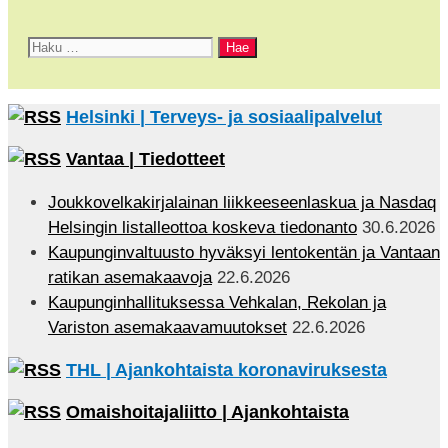
Channel
Haku:
Helsinki | Terveys- ja sosiaalipalvelut
Vantaa | Tiedotteet
Joukkovelkakirjalainan liikkeeseenlaskua ja Nasdaq
Helsingin listalleottoa koskeva tiedonanto
30.6.2026
Kaupunginvaltuusto hyväksyi lentokentän ja Vantaan
ratikan asemakaavoja
22.6.2026
Kaupunginhallituksessa Vehkalan, Rekolan ja
Variston asemakaavamuutokset
22.6.2026
THL | Ajankohtaista koronaviruksesta
Omaishoitajaliitto | Ajankohtaista