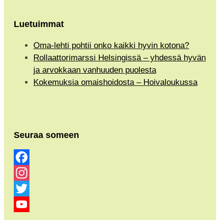
Luetuimmat
Oma-lehti pohtii onko kaikki hyvin kotona?
Rollaattorimarssi Helsingissä – yhdessä hyvän
ja arvokkaan vanhuuden puolesta
Kokemuksia omaishoidosta – Hoivaloukussa
Seuraa someen
Facebook
Instagram
Twitter
YouTube