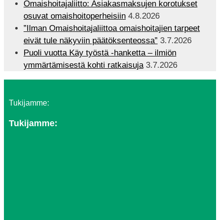
Omaishoitajaliitto: Asiakasmaksujen korotukset
osuvat omaishoitoperheisiin
4.8.2026
”Ilman Omaishoitajaliittoa omaishoitajien tarpeet
eivät tule näkyviin päätöksenteossa”
3.7.2026
Puoli vuotta Käy työstä -hanketta – ilmiön
ymmärtämisestä kohti ratkaisuja
3.7.2026
Tukijamme:
Tukijamme: