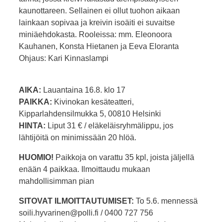
kaunottareen. Sellainen ei ollut tuohon aikaan
lainkaan sopivaa ja kreivin isoäiti ei suvaitse
miniäehdokasta. Rooleissa: mm. Eleonoora
Kauhanen, Konsta Hietanen ja Eeva Eloranta
Ohjaus: Kari Kinnaslampi
AIKA:
Lauantaina 16.8. klo 17
PAIKKA:
Kivinokan kesäteatteri,
Kipparlahdensilmukka 5, 00810 Helsinki
HINTA:
Liput 31 € / eläkeläisryhmälippu, jos
lähtijöitä on minimissään 20 hlöä.
HUOMIO!
Paikkoja on varattu 35 kpl, joista jäljellä
enään 4 paikkaa. Ilmoittaudu mukaan
mahdollisimman pian
SITOVAT ILMOITTAUTUMISET:
To 5.6. mennessä
soili.hyvarinen@polli.fi / 0400 727 756