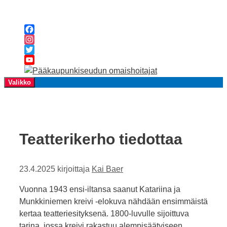
Siirry
sisältöön
Facebook
Instagram
Twitter
YouTube
Channel
Valikko
Teatterikerho tiedottaa
23.4.2025
kirjoittaja
Kai Baer
Vuonna 1943 ensi-iltansa saanut Katariina ja
Munkkiniemen kreivi -elokuva nähdään ensimmäistä
kertaa teatteriesityksenä. 1800-luvulle sijoittuva
tarina, jossa kreivi rakastuu alempisäätyiseen