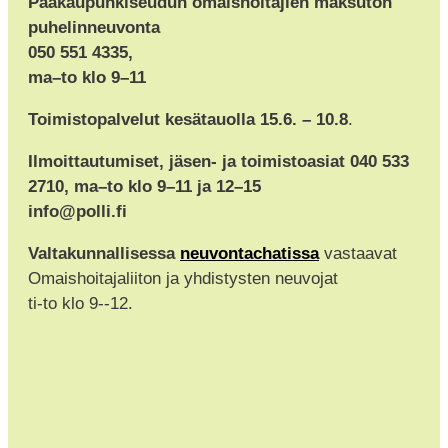
Pääkaupunkiseudun omaishoitajien maksuton
puhelinneuvonta
050 551 4335,
ma–to klo 9–11
Toimistopalvelut kesätauolla 15.6. – 10.8
.
Ilmoittautumiset, jäsen- ja toimistoasiat 040 533
2710, ma–to klo 9–11 ja 12–15
info@polli.fi
Valtakunnallisessa
neuvontachatissa
vastaavat
Omaishoitajaliiton ja yhdistysten neuvojat
ti-to klo 9--12.