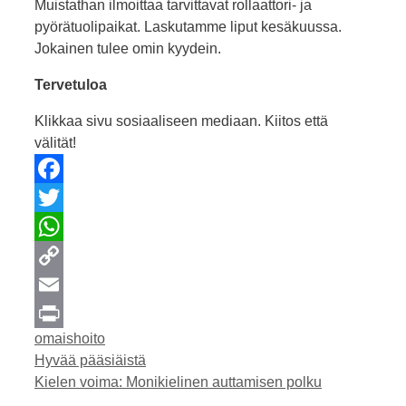
Muistathan ilmoittaa tarvittavat rollaattori- ja
pyörätuolipaikat. Laskutamme liput kesäkuussa.
Jokainen tulee omin kyydein.
Tervetuloa
Klikkaa sivu sosiaaliseen mediaan. Kiitos että
välität!
Facebook
Twitter
WhatsApp
Copy
Link
Email
Kategoriat
omaishoito
Print
Hyvää pääsiäistä
Kielen voima: Monikielinen auttamisen polku