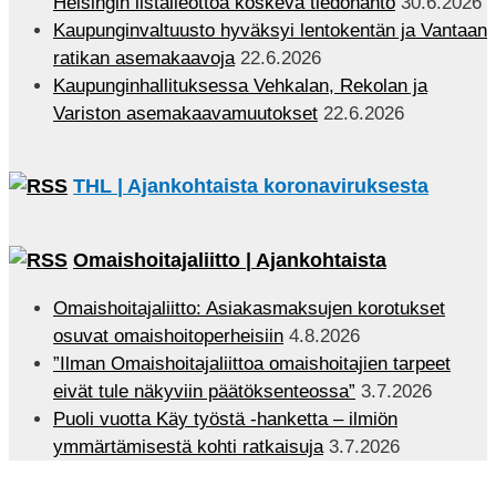
Helsingin listalleottoa koskeva tiedonanto
30.6.2026
Kaupunginvaltuusto hyväksyi lentokentän ja Vantaan
ratikan asemakaavoja
22.6.2026
Kaupunginhallituksessa Vehkalan, Rekolan ja
Variston asemakaavamuutokset
22.6.2026
THL | Ajankohtaista koronaviruksesta
Omaishoitajaliitto | Ajankohtaista
Omaishoitajaliitto: Asiakasmaksujen korotukset
osuvat omaishoitoperheisiin
4.8.2026
”Ilman Omaishoitajaliittoa omaishoitajien tarpeet
eivät tule näkyviin päätöksenteossa”
3.7.2026
Puoli vuotta Käy työstä -hanketta – ilmiön
ymmärtämisestä kohti ratkaisuja
3.7.2026