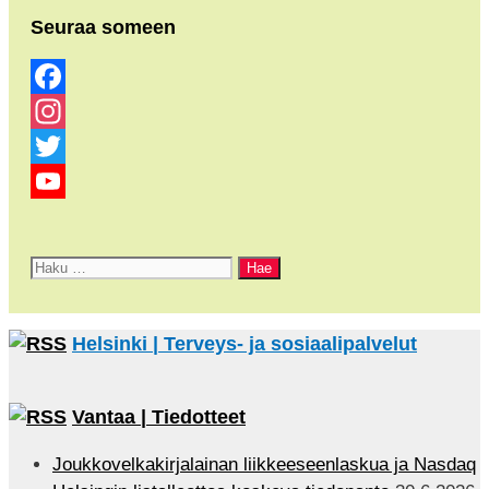
Seuraa someen
Facebook
Instagram
Twitter
YouTube
Channel
Haku:
Helsinki | Terveys- ja sosiaalipalvelut
Vantaa | Tiedotteet
Joukkovelkakirjalainan liikkeeseenlaskua ja Nasdaq