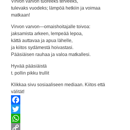
Virvon varvon tuoreeks terveeks,
tulevaks vuodeks; lämpöä hetkiin ja voimaa
matkaan!
Virvon varvon—omaishoitajalle toivoa:
jaksamista arkeen, lempeää lepoa,
kättä auttavaa ja apua lähelle,
ja kiitos sydämestä hoivastasi.
Pääsiäisen rauhaa ja valoa matkallesi.
Hyvää pääsiäistä
t. pollin pikku trullit
Klikkaa sivu sosiaaliseen mediaan. Kiitos että
välität!
Facebook
Twitter
WhatsApp