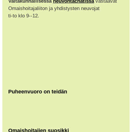
Valtakunnallisessa
neuvontachatissa
vastaavat
Omaishoitajaliiton ja yhdistysten neuvojat
ti-to klo 9--12.
Puheenvuoro on teidän
Omaishoitajien suosikki