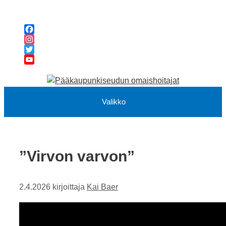
Siirry
sisältöön
Facebook
Instagram
Twitter
YouTube
Channel
Valikko
”Virvon varvon”
2.4.2026
kirjoittaja
Kai Baer