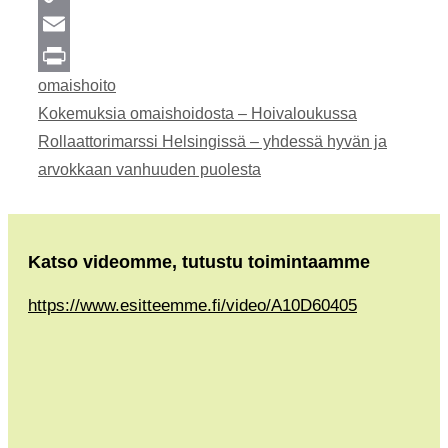
Copy
Link
Email
Kategoriat
omaishoito
Print
Kokemuksia omaishoidosta – Hoivaloukussa
Rollaattorimarssi Helsingissä – yhdessä hyvän ja
arvokkaan vanhuuden puolesta
Katso videomme, tutustu toimintaamme
https://www.esitteemme.fi/video/A10D60405