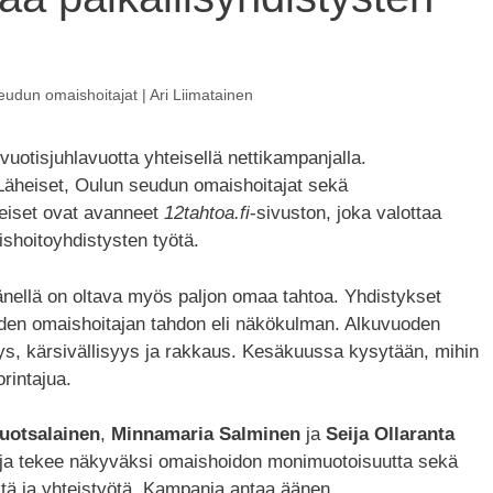
udun omaishoitajat | Ari Liimatainen
vuotisjuhlavuotta yhteisellä nettikampanjalla.
äheiset, Oulun seudun omaishoitajat sekä
eiset ovat avanneet
12tahtoa.fi
-sivuston, joka valottaa
ishoitoyhdistysten työtä.
änellä on oltava myös paljon omaa tahtoa. Yhdistykset
uuden omaishoitajan tahdon eli näkökulman. Alkuvuoden
ys, kärsivällisyys ja rakkaus. Kesäkuussa kysytään, mihin
rintajua.
uotsalainen
,
Minnamaria Salminen
ja
Seija Ollaranta
panja tekee näkyväksi omaishoidon monimuotoisuutta sekä
stä ja yhteistyötä. Kampanja antaa äänen