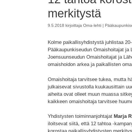
merkitystä
9.5.2018
kirjoittaja
Oma-lehti | Pääkaupunkise
Kolme paikallisyhdistystä juhlistaa 20-
Pääkaupunkiseudun Omaishoitajat ja L
Joensuunseudun Omaishoitajat ja Läh
omaishoidon arkea ja paikallisten oma
Omaishoitaja tarvitsee tukea, mutta h
julkaisevat sivustolla kuukausittain 
aiheita ovat olleet muun muassa sitke
kaikkeen omaishoitaja tarvitsee huumo
Yhdistysten toiminnanjohtajat
Marja R
iloitsevat siitä, että 12 tahtoa -kam
korostaa paikallisyhdistysten merkity