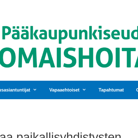
asiantuntijat
Vapaaehtoiset
Tapahtumat
aa paikallisyhdistysten