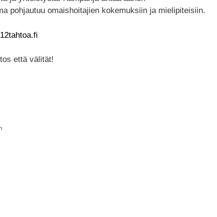
ma pohjautuu omaishoitajien kokemuksiin ja mielipiteisiin.
2tahtoa.fi
os että välität!
n