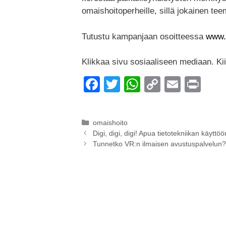
omaishoitoperheille, sillä jokainen tee
Tutustu kampanjaan osoitteessa
www.1
Klikkaa sivu sosiaaliseen mediaan. Kiit
F
T
W
C
E
Pr
a
wi
h
o
m
in
c
tt
at
p
ail
t
Kategoriat
omaishoito
e
er
s
y
Digi, digi, digi! Apua tietotekniikan käyttöö
Tunnetko VR:n ilmaisen avustuspalvelun?
b
A
Li
o
p
n
o
p
k
k