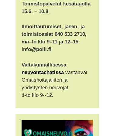
Toimistopalvelut kesätauolla
15.6. – 10.8
.
Ilmoittautumiset, jäsen- ja
toimistoasiat 040 533 2710,
ma–to klo 9–11 ja 12–15
info@polli.fi
Valtakunnallisessa
neuvontachatissa
vastaavat
Omaishoitajaliiton ja
yhdistysten neuvojat
ti-to klo 9--12.