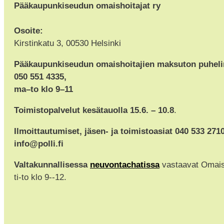
Pääkaupunkiseudun omaishoitajat ry
Osoite:
Kirstinkatu 3, 00530 Helsinki
Pääkaupunkiseudun omaishoitajien maksuton puhel
050 551 4335,
ma–to klo 9–11
Toimistopalvelut kesätauolla 15.6. – 10.8
.
Ilmoittautumiset, jäsen- ja toimistoasiat 040 533 271
info@polli.fi
Valtakunnallisessa
neuvontachatissa
vastaavat Omaisho
ti-to klo 9--12.