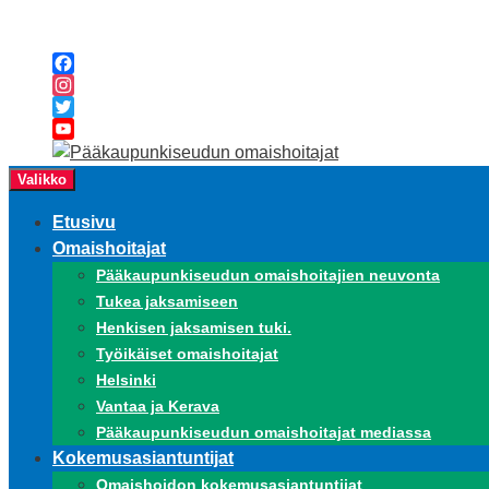
Siirry
sisältöön
Facebook
Instagram
Twitter
YouTube
Channel
Valikko
Etusivu
Omaishoitajat
Pääkaupunkiseudun omaishoitajien neuvonta
Tukea jaksamiseen
Henkisen jaksamisen tuki.
Työikäiset omaishoitajat
Helsinki
Vantaa ja Kerava
Pääkaupunkiseudun omaishoitajat mediassa
Kokemusasiantuntijat
Omaishoidon kokemusasiantuntijat