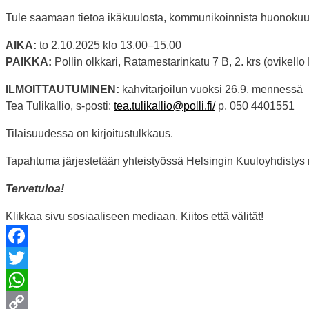
Tule saamaan tietoa ikäkuulosta, kommunikoinnista huonokuu
AIKA:
to 2.10.2025 klo 13.00–15.00
PAIKKA:
Pollin olkkari, Ratamestarinkatu 7 B, 2. krs (ovikello
ILMOITTAUTUMINEN:
kahvitarjoilun vuoksi 26.9. mennessä
Tea Tulikallio, s-posti:
tea.tulikallio@polli.fi/
p. 050 4401551
Tilaisuudessa on kirjoitustulkkaus.
Tapahtuma järjestetään yhteistyössä Helsingin Kuuloyhdistys 
Tervetuloa!
Klikkaa sivu sosiaaliseen mediaan. Kiitos että välität!
Facebook
Twitter
WhatsApp