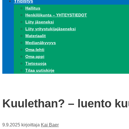
Yhdistys
Hallitus
Henkilökunta – YHTEYSTIEDOT
Liity jäseneksi
Liity yritystukijajäseneksi
Materiaalit
Medianäkyvyys
Oma-lehti
Oma-appi
Tietosuoja
Tilaa uutiskirje
Kuulethan? – luento ku
9.9.2025
kirjoittaja
Kai Baer