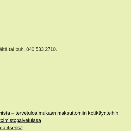
ältä tai puh. 040 533 2710.
mista – tervetuloa mukaan maksuttomiin kotikäynteihin
oimistopalveluissa
oma itsensä