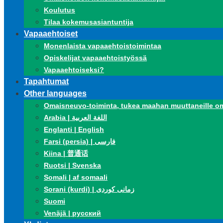
Koulutus
Tilaa kokemusasiantuntija
Vapaaehtoiset
Monenlaista vapaaehtoistoimintaa
Opiskelijat vapaaehtoistyössä
Vapaaehtoiseksi?
Tapahtumat
Other languages
Omaisneuvo-toiminta, tukea maahan muuttaneille om
Arabia | اللغة العربية
Englanti | English
Farsi (persia) | فارسی
Kiina | 普通话
Ruotsi | Svenska
Somali | af somaali
Sorani (kurdi) | زمانی کوردی
Suomi
Venäjä | русский