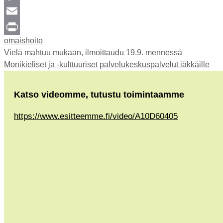
Copy
Link
Email
Kategoriat
omaishoito
Print
Vielä mahtuu mukaan, ilmoittaudu 19.9. mennessä
Monikieliset ja -kulttuuriset palvelukeskuspalvelut iäkkäille
Katso videomme, tutustu toimintaamme
https://www.esitteemme.fi/video/A10D60405