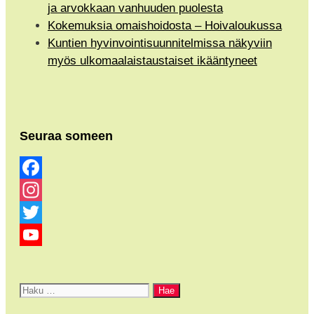
ja arvokkaan vanhuuden puolesta
Kokemuksia omaishoidosta – Hoivaloukussa
Kuntien hyvinvointisuunnitelmissa näkyviin
myös ulkomaalaistaustaiset ikääntyneet
Seuraa someen
Facebook
Instagram
Twitter
YouTube
Channel
Haku: