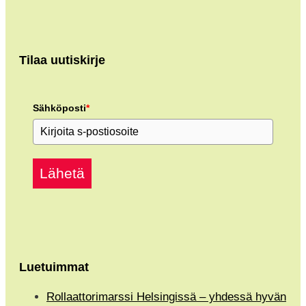
Tilaa uutiskirje
Sähköposti
*
Lähetä
Luetuimmat
Rollaattorimarssi Helsingissä – yhdessä hyvän