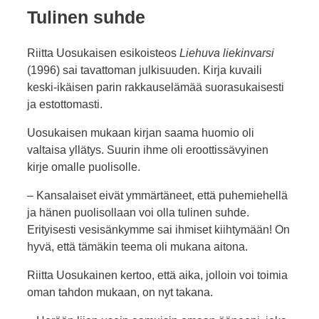
Tulinen suhde
Riitta Uosukaisen esikoisteos
Liehuva liekinvarsi
(1996) sai tavattoman julkisuuden. Kirja kuvaili
keski-ikäisen parin rakkauselämää suorasukaisesti
ja estottomasti.
Uosukaisen mukaan kirjan saama huomio oli
valtaisa yllätys. Suurin ihme oli eroottissävyinen
kirje omalle puolisolle.
– Kansalaiset eivät ymmärtäneet, että puhemiehellä
ja hänen puolisollaan voi olla tulinen suhde.
Erityisesti vesisänkymme sai ihmiset kiihtymään! On
hyvä, että tämäkin teema oli mukana aitona.
Riitta Uosukainen kertoo, että aika, jolloin voi toimia
oman tahdon mukaan, on nyt takana.