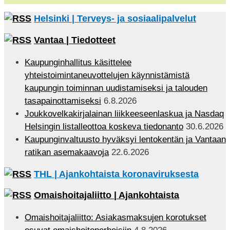
Helsinki | Terveys- ja sosiaalipalvelut
Vantaa | Tiedotteet
Kaupunginhallitus käsittelee
yhteistoimintaneuvottelujen käynnistämistä
kaupungin toiminnan uudistamiseksi ja talouden
tasapainottamiseksi
6.8.2026
Joukkovelkakirjalainan liikkeeseenlaskua ja Nasdaq
Helsingin listalleottoa koskeva tiedonanto
30.6.2026
Kaupunginvaltuusto hyväksyi lentokentän ja Vantaan
ratikan asemakaavoja
22.6.2026
THL | Ajankohtaista koronaviruksesta
Omaishoitajaliitto | Ajankohtaista
Omaishoitajaliitto: Asiakasmaksujen korotukset