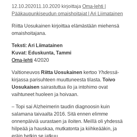
12.10.2020
11.10.2020
kirjoittaja
Oma-lehti |
Pääkaupunkiseudun omaishoitajat | Ari Liimatainen
Riitta Uosukainen kirjoittaa elämästään miehensä
omaishoitajana.
Teksti: Ari Liimatainen
Kuvat: Eduskunta, Tammi
Oma-lehti
4/2020
Valtioneuvos
Riitta Uosukainen
kertoo
Yhdessä
-
kirjassa parisuhteen muuttuneesta tilasta.
Toivo
Uosukaisen
sairastuttua ilo ja intohimo ovat
vaihtuneet huoleen ja hoivaan.
– Topi sai Alzheimerin taudin diagnoosin kuin
salamana taivaalta 2016. Sitä ennen elimme
onnenpäiviä uurastaen ja iloiten. Meillä oli yhdessä
hilpeää ja hauskaa, mutkatonta ja kiihkeääkin, ja
eräin hetkin se jatkuu.