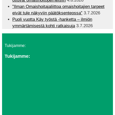
osuvat omaishoitoperheisiin
4.8.2026
”Ilman Omaishoitajaliittoa omaishoitajien tarpeet
eivät tule näkyviin päätöksenteossa”
3.7.2026
Puoli vuotta Käy työstä -hanketta – ilmiön
ymmärtämisestä kohti ratkaisuja
3.7.2026
Tukijamme:
Tukijamme: