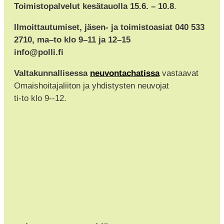
Toimistopalvelut kesätauolla 15.6. – 10.8
.
Ilmoittautumiset, jäsen- ja toimistoasiat 040 533
2710, ma–to klo 9–11 ja 12–15
info@polli.fi
Valtakunnallisessa
neuvontachatissa
vastaavat
Omaishoitajaliiton ja yhdistysten neuvojat
ti-to klo 9--12.