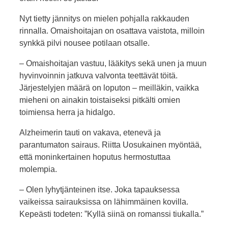
Nyt tietty jännitys on mielen pohjalla rakkauden
rinnalla. Omaishoitajan on osattava vaistota, milloin
synkkä pilvi nousee potilaan otsalle.
– Omaishoitajan vastuu, lääkitys sekä unen ja muun
hyvinvoinnin jatkuva valvonta teettävät töitä.
Järjestelyjen määrä on loputon – meilläkin, vaikka
mieheni on ainakin toistaiseksi pitkälti omien
toimiensa herra ja hidalgo.
Alzheimerin tauti on vakava, etenevä ja
parantumaton sairaus. Riitta Uosukainen myöntää,
että moninkertainen hoputus hermostuttaa
molempia.
– Olen lyhytjänteinen itse. Joka tapauksessa
vaikeissa sairauksissa on lähimmäinen kovilla.
Kepeästi todeten: ”Kyllä siinä on romanssi tiukalla.”