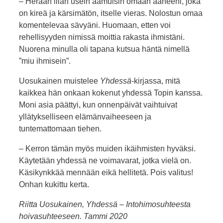
– Herään liian usein aamuisin omaan ääneeni, joka
on kireä ja kärsimätön, itselle vieras. Nolostun omaa
komentelevaa sävyäni. Huomaan, etten voi
rehellisyyden nimissä moittia rakasta ihmistäni.
Nuorena minulla oli tapana kutsua häntä nimellä
”miu ihmisein”.
Uosukainen muistelee
Yhdessä
-kirjassa, mitä
kaikkea hän onkaan kokenut yhdessä Topin kanssa.
Moni asia päättyi, kun onnenpäivät vaihtuivat
yllätykselliseen elämänvaiheeseen ja
tuntemattomaan tiehen.
– Kerron tämän myös muiden ikäihmisten hyväksi.
Käytetään yhdessä ne voimavarat, jotka vielä on.
Käsikynkkää mennään eikä hellitetä. Pois valitus!
Onhan kukittu kerta.
Riitta Uosukainen, Yhdessä – Intohimosuhteesta
hoivasuhteeseen. Tammi 2020