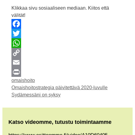
Klikkaa sivu sosiaaliseen mediaan. Kiitos että
välität!
Facebook
Twitter
WhatsApp
Copy
Link
Email
Kategoriat
omaishoito
Print
Omaishoitostrategia päivitettävä 2020-luvulle
Sydämessäni on syksy
Katso videomme, tutustu toimintaamme