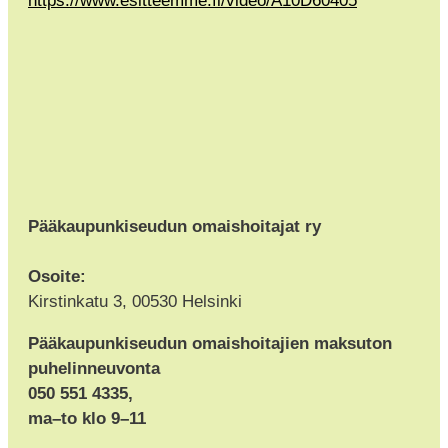
https://www.esitteemme.fi/video/A10D60405
Pääkaupunkiseudun omaishoitajat ry
Osoite:
Kirstinkatu 3, 00530 Helsinki
Pääkaupunkiseudun omaishoitajien maksuton
puhelinneuvonta
050 551 4335,
ma–to klo 9–11