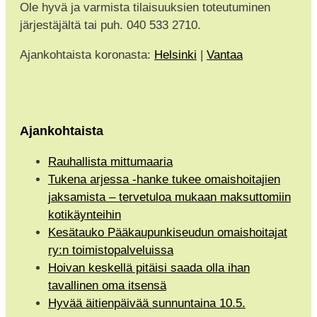
Ole hyvä ja varmista tilaisuuksien toteutuminen
järjestäjältä tai puh. 040 533 2710.
Ajankohtaista koronasta:
Helsinki
|
Vantaa
Ajankohtaista
Rauhallista mittumaaria
Tukena arjessa -hanke tukee omaishoitajien
jaksamista – tervetuloa mukaan maksuttomiin
kotikäynteihin
Kesätauko Pääkaupunkiseudun omaishoitajat
ry:n toimistopalveluissa
Hoivan keskellä pitäisi saada olla ihan
tavallinen oma itsensä
Hyvää äitienpäivää sunnuntaina 10.5.