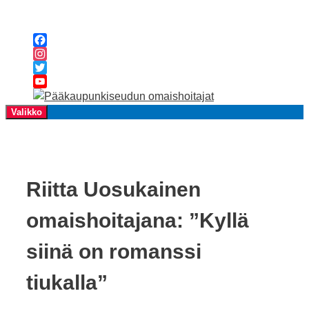
Siirry
sisältöön
Facebook
Instagram
Twitter
YouTube
Channel
Valikko
Riitta Uosukainen
omaishoitajana: ”Kyllä
siinä on romanssi
tiukalla”