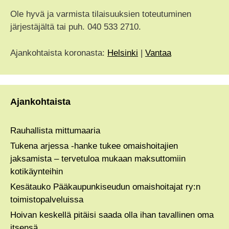
Ole hyvä ja varmista tilaisuuksien toteutuminen
järjestäjältä tai puh. 040 533 2710.
Ajankohtaista koronasta:
Helsinki
|
Vantaa
Ajankohtaista
Rauhallista mittumaaria
Tukena arjessa -hanke tukee omaishoitajien
jaksamista – tervetuloa mukaan maksuttomiin
kotikäynteihin
Kesätauko Pääkaupunkiseudun omaishoitajat ry:n
toimistopalveluissa
Hoivan keskellä pitäisi saada olla ihan tavallinen oma
itsensä