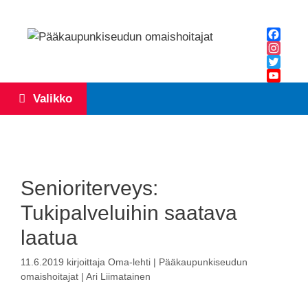
Siirry
sisältöön
Facebo
Instagr
Twitter
YouTub
Valikko
Channe
Senioriterveys:
Tukipalveluihin saatava
laatua
11.6.2019
kirjoittaja
Oma-lehti | Pääkaupunkiseudun
omaishoitajat | Ari Liimatainen