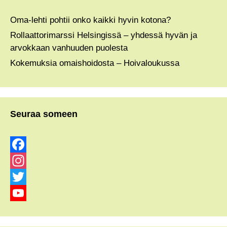
Oma-lehti pohtii onko kaikki hyvin kotona?
Rollaattorimarssi Helsingissä – yhdessä hyvän ja
arvokkaan vanhuuden puolesta
Kokemuksia omaishoidosta – Hoivaloukussa
Seuraa someen
F
a
I
c
n
T
e
s
w
Y
b
t
i
o