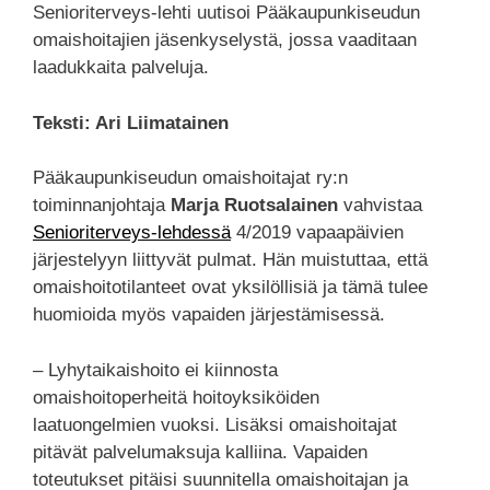
Senioriterveys-lehti uutisoi Pääkaupunkiseudun
omaishoitajien jäsenkyselystä, jossa vaaditaan
laadukkaita palveluja.
Teksti: Ari Liimatainen
Pääkaupunkiseudun omaishoitajat ry:n
toiminnanjohtaja
Marja Ruotsalainen
vahvistaa
Senioriterveys-lehdessä
4/2019 vapaapäivien
järjestelyyn liittyvät pulmat. Hän muistuttaa, että
omaishoitotilanteet ovat yksilöllisiä ja tämä tulee
huomioida myös vapaiden järjestämisessä.
– Lyhytaikaishoito ei kiinnosta
omaishoitoperheitä hoitoyksiköiden
laatuongelmien vuoksi. Lisäksi omaishoitajat
pitävät palvelumaksuja kalliina. Vapaiden
toteutukset pitäisi suunnitella omaishoitajan ja