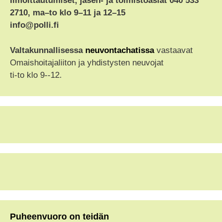
Ilmoittautumiset, jäsen- ja toimistoasiat 040 533
2710, ma–to klo 9–11 ja 12–15
info@polli.fi
Valtakunnallisessa
neuvontachatissa
vastaavat
Omaishoitajaliiton ja yhdistysten neuvojat
ti-to klo 9--12.
Puheenvuoro on teidän