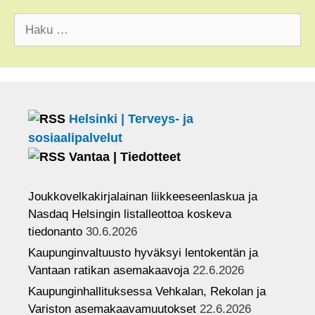
o
a
t
u
Haku:
o
g
t
T
k
r
e
u
a
r
b
m
e
Helsinki | Terveys- ja
C
sosiaalipalvelut
h
Vantaa | Tiedotteet
a
Joukkovelkakirjalainan liikkeeseenlaskua ja
n
Nasdaq Helsingin listalleottoa koskeva
n
tiedonanto
30.6.2026
e
Kaupunginvaltuusto hyväksyi lentokentän ja
l
Vantaan ratikan asemakaavoja
22.6.2026
Kaupunginhallituksessa Vehkalan, Rekolan ja
Variston asemakaavamuutokset
22.6.2026