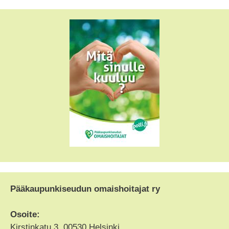
Pääkaupunkiseudun omaishoitajat ry
Osoite:
Kirstinkatu 3, 00530 Helsinki