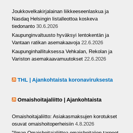
n
Joukkovelkakirjalainan liikkeeseenlaskua ja
el
Nasdaq Helsingin listalleottoa koskeva
tiedonanto
30.6.2026
Kaupunginvaltuusto hyväksyi lentokentän ja
Vantaan ratikan asemakaavoja
22.6.2026
Kaupunginhallituksessa Vehkalan, Rekolan ja
Variston asemakaavamuutokset
22.6.2026
THL | Ajankohtaista koronaviruksesta
Omaishoitajaliitto | Ajankohtaista
Omaishoitajaliitto: Asiakasmaksujen korotukset
osuvat omaishoitoperheisiin
4.8.2026
”Ilman Omaishoitajaliittoa omaishoitajien tarpeet