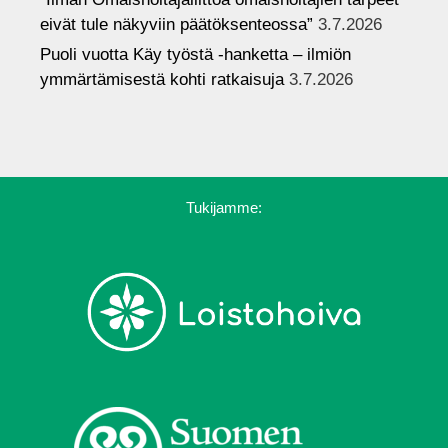
eivät tule näkyviin päätöksenteossa”
3.7.2026
Puoli vuotta Käy työstä -hanketta – ilmiön
ymmärtämisestä kohti ratkaisuja
3.7.2026
Tukijamme: