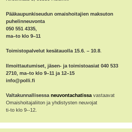
Pääkaupunkiseudun omaishoitajien maksuton
puhelinneuvonta
050 551 4335,
ma–to klo 9–11
Toimistopalvelut kesätauolla 15.6. – 10.8
.
Ilmoittautumiset, jäsen- ja toimistoasiat 040 533
2710, ma–to klo 9–11 ja 12–15
info@polli.fi
Valtakunnallisessa
neuvontachatissa
vastaavat
Omaishoitajaliiton ja yhdistysten neuvojat
ti-to klo 9--12.