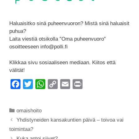
Haluaisitko sinä puheenvuoron? Mistä sinä haluaisit
puhua?
Laita viestiä otsikolla ”Oma puheenvuoro”
osoitteeseen info@polli.fi
Klikkaa sivu sosiaaliseen mediaan. Kiitos että
välität!
F
T
W
C
E
Pr
a
wi
h
o
m
in
c
tt
at
p
ail
t
Kategoriat
omaishoito
e
er
s
y
Yhdistyneiden kansakuntien päivä – toivoa vai
b
A
Li
toimintaa?
o
p
n
Kuka antoi siivet?