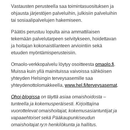
Vastausten perusteella saa toimintasuosituksen ja
ohjausta järjestöjen palveluihin, julkisiin palveluihin
tai sosiaalipalvelujen hakemiseen.
Päätös perustuu lopulta aina ammattilaisen
tekemään palvelutarpeen selvitykseen, hoidettavan
ja hoitajan kokonaistilanteen arviointiin sekä
etuuden myöntämisperusteisiin.
Omaolo-verkkopalvelu löytyy osoitteesta
omaolo.fi
.
Muissa kuin yllä mainituissa vaivoissa sähköisen
yhteyden Helsingin terveysasemille saa
yhteydenottolomakkeella,
www.hel.fi/terveysasemat
.
Ohoi-blogissa
on täyttä asiaa omaishoidosta –
tunteella ja kokemusperäisesti. Kirjoittajina
vuorottelevat omaishoitajat, kokemusasiantuntijat ja
vapaaehtoiset sekä Pääkaupunkiseudun
omaishoitajat ry:n henkilökunta ja hallitus.