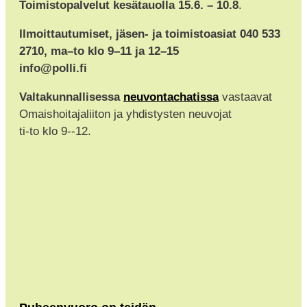
Toimistopalvelut kesätauolla 15.6. – 10.8
.
Ilmoittautumiset, jäsen- ja toimistoasiat 040 533
2710, ma–to klo 9–11 ja 12–15
info@polli.fi
Valtakunnallisessa
neuvontachatissa
vastaavat
Omaishoitajaliiton ja yhdistysten neuvojat
ti-to klo 9--12.