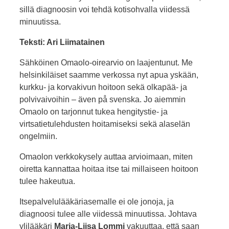
sillä diagnoosin voi tehdä kotisohvalla viidessä
minuutissa.
Teksti: Ari Liimatainen
Sähköinen Omaolo-oirearvio on laajentunut. Me
helsinkiläiset saamme verkossa nyt apua yskään,
kurkku- ja korvakivun hoitoon sekä olkapää- ja
polvivaivoihin – även på svenska. Jo aiemmin
Omaolo on tarjonnut tukea hengitystie- ja
virtsatietulehdusten hoitamiseksi sekä alaselän
ongelmiin.
Omaolon verkkokysely auttaa arvioimaan, miten
oiretta kannattaa hoitaa itse tai millaiseen hoitoon
tulee hakeutua.
Itsepalvelulääkäriasemalle ei ole jonoja, ja
diagnoosi tulee alle viidessä minuutissa. Johtava
ylilääkäri
Marja-Liisa Lommi
vakuuttaa, että saan