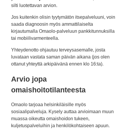
silti luotettavan arvion.
Jos kuitenkin olisin tyytymätön itsepalveluuni, voin
saada diagnoosin myös ammattilaiselta
kirjautumalla Omaolo-palveluun pankkitunnuksilla
tai mobiilivarmenteella.
Yhteydenotto ohjautuu terveysasemalle, josta
luvataan vastata saman päivän aikana (jos olen
ottanut yhteyttä arkipäivänä ennen klo 16:ta).
Arvio jopa
omaishoitotilanteesta
Omaolo tarjoaa helsinkiläisille myös
sosiaalipalveluja. Kysely auttaa arvioimaan muun
muassa oikeutta omaishoidon tukeen,
kuljetuspalveluihin ja henkilökohtaiseen apuun.