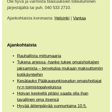
Ole hyvä ja varmista tilaisuuksien toteutuminen
järjestäjältä tai puh. 040 533 2710.
Ajankohtaista koronasta:
Helsinki
|
Vantaa
Ajankohtaista
Rauhallista mittumaaria
Tukena arjessa -hanke tukee omaishoitajien
jaksamista – tervetuloa mukaan maksuttomiin
kotikäynteihin
Kesätauko Pääkaupunkiseudun omaishoitajat
ry:n toimistopalveluissa
Hoivan keskellä pitäisi saada olla ihan
tavallinen oma itsensä
Hyvää äitienpäivää sunnuntaina 10.5.