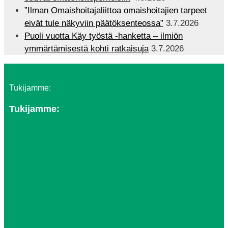
”Ilman Omaishoitajaliittoa omaishoitajien tarpeet
eivät tule näkyviin päätöksenteossa”
3.7.2026
Puoli vuotta Käy työstä -hanketta – ilmiön
ymmärtämisestä kohti ratkaisuja
3.7.2026
Tukijamme:
Tukijamme: