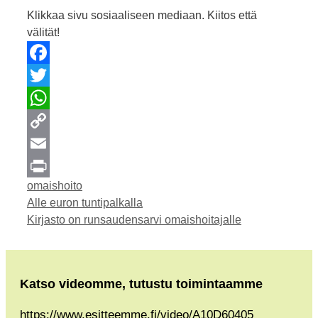
Klikkaa sivu sosiaaliseen mediaan. Kiitos että
välität!
Facebook
Twitter
WhatsApp
Copy
Link
Email
Kategoriat
omaishoito
Print
Alle euron tuntipalkalla
Kirjasto on runsaudensarvi omaishoitajalle
Katso videomme, tutustu toimintaamme
https://www.esitteemme.fi/video/A10D60405