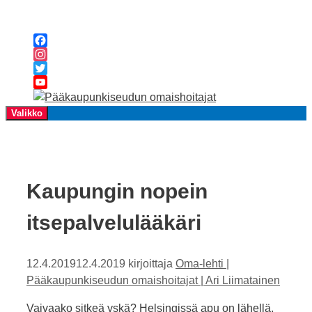
Siirry
sisältöön
Facebook
Instagram
Twitter
YouTube
Channel
Valikko
Kaupungin nopein
itsepalvelulääkäri
12.4.2019
12.4.2019
kirjoittaja
Oma-lehti |
Pääkaupunkiseudun omaishoitajat | Ari Liimatainen
Vaivaako sitkeä yskä? Helsingissä apu on lähellä,