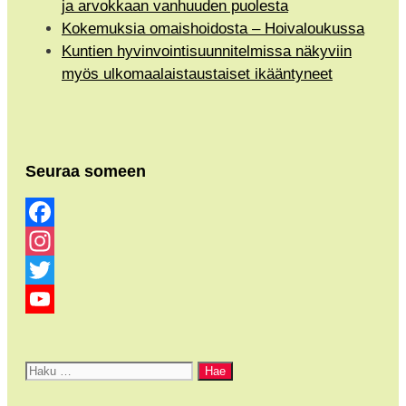
ja arvokkaan vanhuuden puolesta
Kokemuksia omaishoidosta – Hoivaloukussa
Kuntien hyvinvointisuunnitelmissa näkyviin
myös ulkomaalaistaustaiset ikääntyneet
Seuraa someen
Facebook
Instagram
Twitter
YouTube
Channel
Haku: