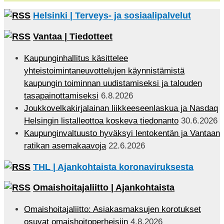
Helsinki | Terveys- ja sosiaalipalvelut
Vantaa | Tiedotteet
Kaupunginhallitus käsittelee
yhteistoimintaneuvottelujen käynnistämistä
kaupungin toiminnan uudistamiseksi ja talouden
tasapainottamiseksi
6.8.2026
Joukkovelkakirjalainan liikkeeseenlaskua ja Nasdaq
Helsingin listalleottoa koskeva tiedonanto
30.6.2026
Kaupunginvaltuusto hyväksyi lentokentän ja Vantaan
ratikan asemakaavoja
22.6.2026
THL | Ajankohtaista koronaviruksesta
Omaishoitajaliitto | Ajankohtaista
Omaishoitajaliitto: Asiakasmaksujen korotukset
osuvat omaishoitoperheisiin
4.8.2026