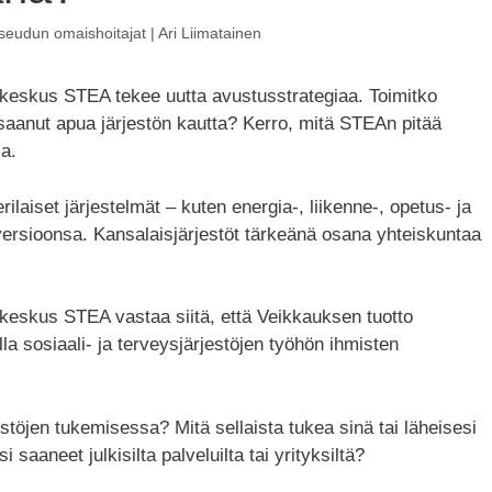
eudun omaishoitajat | Ari Liimatainen
uskeskus STEA tekee uutta avustusstrategiaa. Toimitko
 saanut apua järjestön kautta? Kerro, mitä STEAn pitää
sa.
aiset järjestelmät – kuten energia-, liikenne-, opetus- ja
 versioonsa. Kansalaisjärjestöt tärkeänä osana yhteiskuntaa
skeskus STEA vastaa siitä, että Veikkauksen tuotto
la sosiaali- ja terveysjärjestöjen työhön ihmisten
töjen tukemisessa? Mitä sellaista tukea sinä tai läheisesi
i saaneet julkisilta palveluilta tai yrityksiltä?