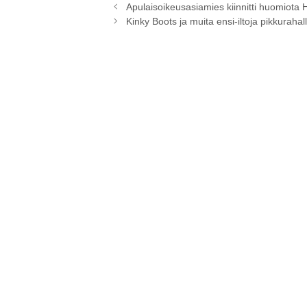
e
er
s
y
Apulaisoikeusasiamies kiinnitti huomiota 
Kinky Boots ja muita ensi-iltoja pikkurahal
b
A
Li
o
p
n
o
p
k
k