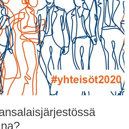
ansalaisjärjestössä
ana?