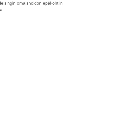
Helsingin omaishoidon epäkohtiin
la