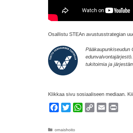
Osallistu STEAn avustusstrategian uu
Pääkaupunkiseudun Oma
edunvalvontajärjest
tukitoimia ja järjest
Klikkaa sivu sosiaaliseen mediaan. Kiit
F
T
W
C
E
Pr
a
wi
h
o
m
in
c
tt
at
p
ail
t
Kategoriat
omaishoito