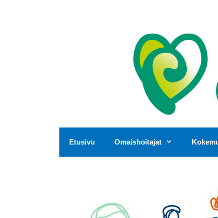
Siirry
sisältöön
Etusivu
Omaishoitajat
Kokemus