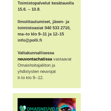
Toimistopalvelut kesätauolla
15.6. – 10.8
.
Ilmoittautumiset, jäsen- ja
toimistoasiat 040 533 2710,
ma–to klo 9–11 ja 12–15
info@polli.fi
Valtakunnallisessa
neuvontachatissa
vastaavat
Omaishoitajaliiton ja
yhdistysten neuvojat
ti-to klo 9--12.