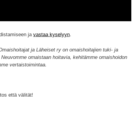
distamiseen ja
vastaa kyselyyn
.
ishoitajat ja Läheiset ry on omaishoitajien tuki- ja
ö. Neuvomme omaistaan hoitavia, kehitämme omaishoidon
ämme vertaistoimintaa.
os että välität!