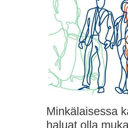
Minkälaisessa k
haluat olla muk