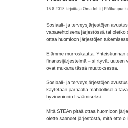
15.8.2018
kirjoittaja
Oma-lehti | Pääkaupunkis
Sosiaali- ja terveysjärjestöjen avust
vapaaehtoisena järjestössä tai oletko
ottaa huomioon järjestöjen tukemises
Elämme murroskautta. Yhteiskunnan eril
finanssijärjestelmä – siirtyvät uuteen
ovat mukana tässä muutoksessa.
Sosiaali- ja terveysjärjestöjen avustu
käytetään parhaalla mahdollisella taval
hyvinvoinnin lisäämiseksi.
Mitä STEAn pitää ottaa huomioon järjes
olette saaneet järjestöstä, mitä ette olis