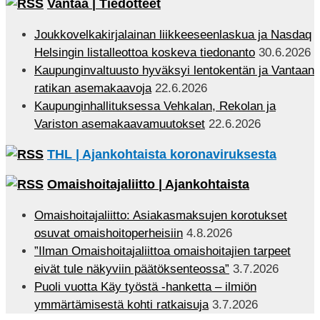
Vantaa | Tiedotteet
Joukkovelkakirjalainan liikkeeseenlaskua ja Nasdaq
Helsingin listalleottoa koskeva tiedonanto
30.6.2026
Kaupunginvaltuusto hyväksyi lentokentän ja Vantaan
ratikan asemakaavoja
22.6.2026
Kaupunginhallituksessa Vehkalan, Rekolan ja
Variston asemakaavamuutokset
22.6.2026
THL | Ajankohtaista koronaviruksesta
Omaishoitajaliitto | Ajankohtaista
Omaishoitajaliitto: Asiakasmaksujen korotukset
osuvat omaishoitoperheisiin
4.8.2026
”Ilman Omaishoitajaliittoa omaishoitajien tarpeet
eivät tule näkyviin päätöksenteossa”
3.7.2026
Puoli vuotta Käy työstä -hanketta – ilmiön
ymmärtämisestä kohti ratkaisuja
3.7.2026