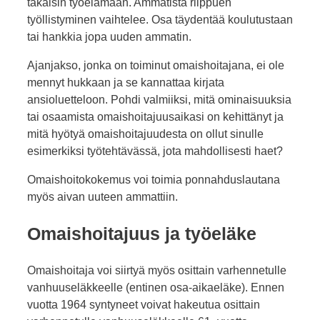
takaisin työelämään. Ammatista riippuen
työllistyminen vaihtelee. Osa täydentää koulutustaan
tai hankkia jopa uuden ammatin.
Ajanjakso, jonka on toiminut omaishoitajana, ei ole
mennyt hukkaan ja se kannattaa kirjata
ansioluetteloon. Pohdi valmiiksi, mitä ominaisuuksia
tai osaamista omaishoitajuusaikasi on kehittänyt ja
mitä hyötyä omaishoitajuudesta on ollut sinulle
esimerkiksi työtehtävässä, jota mahdollisesti haet?
Omaishoitokokemus voi toimia ponnahduslautana
myös aivan uuteen ammattiin.
Omaishoitajuus ja työeläke
Omaishoitaja voi siirtyä myös osittain varhennetulle
vanhuuseläkkeelle (entinen osa-aikaeläke). Ennen
vuotta 1964 syntyneet voivat hakeutua osittain