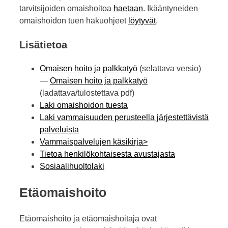
tarvitsijoiden omaishoitoa
haetaan
. Ikääntyneiden
omaishoidon tuen hakuohjeet
löytyvät
.
Lisätietoa
Omaisen hoito ja palkkatyö
(selattava versio)
—
Omaisen hoito ja palkkatyö
(ladattava/tulostettava pdf)
Laki omaishoidon tuesta
Laki vammaisuuden perusteella järjestettävistä
palveluista
Vammaispalvelujen käsikirja>
Tietoa henkilökohtaisesta avustajasta
Sosiaalihuoltolaki
Etäomaishoito
Etäomaishoito ja etäomaishoitaja ovat