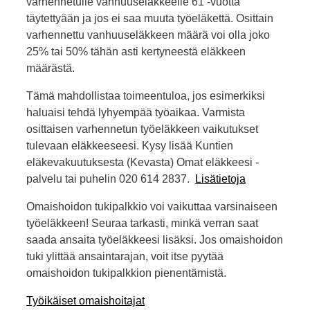
varhennetulle vanhuuseläkkeelle 61 -vuotta
täytettyään ja jos ei saa muuta työeläkettä. Osittain
varhennettu vanhuuseläkkeen määrä voi olla joko
25% tai 50% tähän asti kertyneestä eläkkeen
määrästä.
Tämä mahdollistaa toimeentuloa, jos esimerkiksi
haluaisi tehdä lyhyempää työaikaa. Varmista
osittaisen varhennetun työeläkkeen vaikutukset
tulevaan eläkkeeseesi. Kysy lisää Kuntien
eläkevakuutuksesta (Kevasta) Omat eläkkeesi -
palvelu tai puhelin 020 614 2837.
Lisätietoja
Omaishoidon tukipalkkio voi vaikuttaa varsinaiseen
työeläkkeen! Seuraa tarkasti, minkä verran saat
saada ansaita työeläkkeesi lisäksi. Jos omaishoidon
tuki ylittää ansaintarajan, voit itse pyytää
omaishoidon tukipalkkion pienentämistä.
Työikäiset omaishoitajat