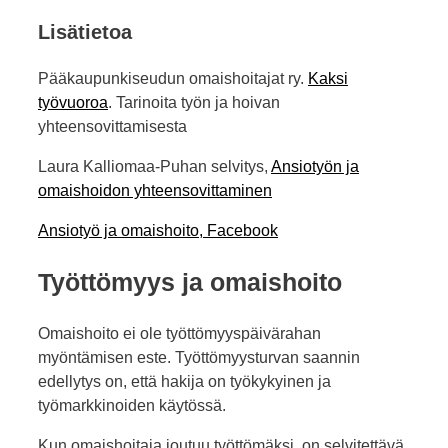
Lisätietoa
Pääkaupunkiseudun omaishoitajat ry.
Kaksi
työvuoroa
. Tarinoita työn ja hoivan
yhteensovittamisesta
Laura Kalliomaa-Puhan selvitys,
Ansiotyön ja
omaishoidon yhteensovittaminen
Ansiotyö ja omaishoito, Facebook
Työttömyys ja omaishoito
Omaishoito ei ole työttömyyspäivärahan
myöntämisen este. Työttömyysturvan saannin
edellytys on, että hakija on työkykyinen ja
työmarkkinoiden käytössä.
Kun omaishoitaja joutuu työttömäksi, on selvitettävä