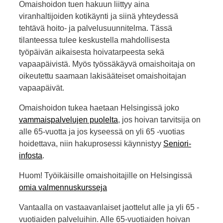
Omaishoidon tuen hakuun liittyy aina
viranhaltijoiden kotikäynti ja siinä yhteydessä
tehtävä hoito- ja palvelusuunnitelma. Tässä
tilanteessa tulee keskustella mahdollisesta
työpäivän aikaisesta hoivatarpeesta sekä
vapaapäivistä. Myös työssäkäyvä omaishoitaja on
oikeutettu saamaan lakisääteiset omaishoitajan
vapaapäivät.
Omaishoidon tukea haetaan Helsingissä joko
vammaispalvelujen puolelta
, jos hoivan tarvitsija on
alle 65-vuotta ja jos kyseessä on yli 65 -vuotias
hoidettava, niin hakuprosessi käynnistyy
Seniori-
infosta
.
Huom! Työikäisille omaishoitajille on Helsingissä
omia valmennuskursseja
Vantaalla on vastaavanlaiset jaottelut alle ja yli 65 -
vuotiaiden palveluihin. Alle 65-vuotiaiden hoivan