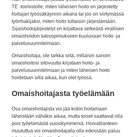
TE -toimistolle, miten läheisen hoito on järjestetty
hoitajan työssäkäynnin aikana tai jos on siirtymässä
työnhakijaksi, miten hoito tultaisiin järjestämään.
Sijaishoitojärjestelyt on kirjattava selkeästi virallisen
omaishoidon tukisopimukseen kuuluvaan hoito -ja
palvelusuunnitelmaan.
Omaishoitaja, ole tarkka siitä, millaisin sanoin
omaishoitosi sitovuutta kirjataan hoito- ja
palvelusuunnitelmaan ja miten läheisen hoito
hoidetaan sillä aikaa, kun olet työssä.
Omaishoitajasta työelämään
Osa omaishoitajista voi jää kotiin hoitamaan
läheistään vähäksi aikaa, mutta toiset saattavat olla
pois työelämästä vuosikymmeniä. Hoivatilanteen
muututtua voi omaishoitajalla olla edessään paluu