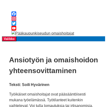
Siirry
sisältöön
Facebook
Instagram
Twitter
YouTube
Channel
Valikko
Ansiotyön ja omaishoidon
yhteensovittaminen
Teksti: Soili Hyvärinen
Työikäiset omaishoitajat ovat pääsääntöisesti
mukana työelämässä. Työtilanteet kuitenkin
vaihtelevat: Voi tulla lomautuksia tai irtisanomisia.