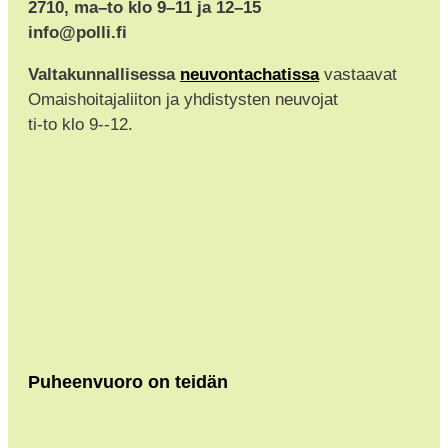
2710, ma–to klo 9–11 ja 12–15
info@polli.fi
Valtakunnallisessa
neuvontachatissa
vastaavat
Omaishoitajaliiton ja yhdistysten neuvojat
ti-to klo 9--12.
Puheenvuoro on teidän