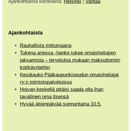
Ajankohtaista koronasta:
Helsinki
|
Vantaa
Ajankohtaista
Rauhallista mittumaaria
Tukena arjessa -hanke tukee omaishoitajien
jaksamista – tervetuloa mukaan maksuttomiin
kotikäynteihin
Kesätauko Pääkaupunkiseudun omaishoitajat
ry:n toimistopalveluissa
Hoivan keskellä pitäisi saada olla ihan
tavallinen oma itsensä
Hyvää äitienpäivää sunnuntaina 10.5.