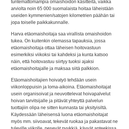
tuntemattomampia omaishoidon käsitteitä, vaikka
arviolta noin 65 000 suomalaista hoitaa läheistään
useiden kymmenien/satojen kilometrien päähän tai
jopa toiselle paikkakunnalle.
Harva etäomaishoitaja saa virallista omaishoidon
tukea. On kuitenkin olemassa tapauksia, jossa
etäomaishoitaja ottaa läheisen hoitovastuun
esimerkiksi viikoksi tai kahdeksi ja kunta katsoo
näin, että hoitovastuu siirtyy tuoksi ajaksi
etäomaishoitajalle ja maksaa siitä palkkion.
Etäomaishoitajien hoivatyö tehdään usein
viikonloppuisin ja loma-aikoina. Etäomaishoitajat
usein organisoivat ja neuvottelevat hoivapalvelut
hoivan tarvitsijalle ja pitävät yhteyttä palvelun
tuottajiin olipa ne sitten kunnasta tai yksityisiltä.
Käydessään läheisensä luona etäomaishoitajat
myös mm. siivoavat, tekevät ruokaa ja pakastavat ne
tuleville viikolle, pesevät pyykkiä, käyvät apteekissa