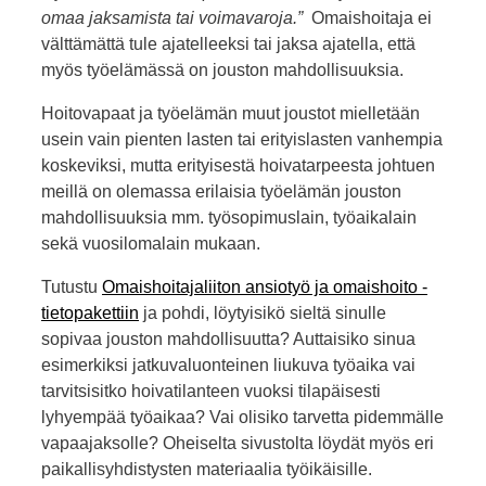
omaa jaksamista tai voimavaroja.”
Omaishoitaja ei
välttämättä tule ajatelleeksi tai jaksa ajatella, että
myös työelämässä on jouston mahdollisuuksia.
Hoitovapaat ja työelämän muut joustot mielletään
usein vain pienten lasten tai erityislasten vanhempia
koskeviksi, mutta erityisestä hoivatarpeesta johtuen
meillä on olemassa erilaisia työelämän jouston
mahdollisuuksia mm. työsopimuslain, työaikalain
sekä vuosilomalain mukaan.
Tutustu
Omaishoitajaliiton ansiotyö ja omaishoito -
tietopakettiin
ja pohdi, löytyisikö sieltä sinulle
sopivaa jouston mahdollisuutta? Auttaisiko sinua
esimerkiksi jatkuvaluonteinen liukuva työaika vai
tarvitsisitko hoivatilanteen vuoksi tilapäisesti
lyhyempää työaikaa? Vai olisiko tarvetta pidemmälle
vapaajaksolle? Oheiselta sivustolta löydät myös eri
paikallisyhdistysten materiaalia työikäisille.