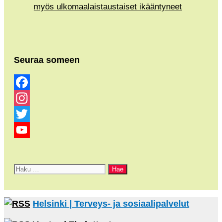
myös ulkomaalaistaustaiset ikääntyneet
Seuraa someen
Facebook
Instagram
Twitter
YouTube
Channel
Haku:
Helsinki | Terveys- ja sosiaalipalvelut