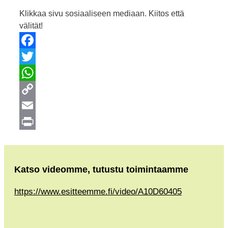
Klikkaa sivu sosiaaliseen mediaan. Kiitos että
välität!
Facebook
Twitter
WhatsApp
Copy
Link
Email
Print
Katso videomme, tutustu toimintaamme
https://www.esitteemme.fi/video/A10D60405