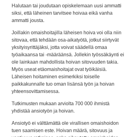
Halutaan tai joudutaan opiskelemaan uusi ammatti
siksi, että läheinen tarvitsee hoivaa eikä vanha
ammatti jousta.
Joillakin omaishoitajilla läheisen hoiva voi olla niin
sitovaa, että tehdään osa-aikatyötä, jotkut siirtyvät
yksityisyrittäjäksi, jotta voivat säädellä omaa
työaikaansa tai -määräänsä. Jollekin työssäkäynti ei
ole lainkaan mahdollista hoivan sitovuuden takia.
Myös useat etäomaishoitajat ovat työikäisiä.
Läheisen hoitaminen esimerkiksi toiselle
paikkakunnalle tuo oman lisänsä työn ja hoivan
yhteensovittamisessa.
Tutkimusten mukaan arviolta 700 000 ihmistä
yhdistää ansiotyön ja hoivan.
Ansiotyö ei välttämättä ole virallisen omaishoidon
tuen saamisen este. Hoivan määrä, sitovuus ja