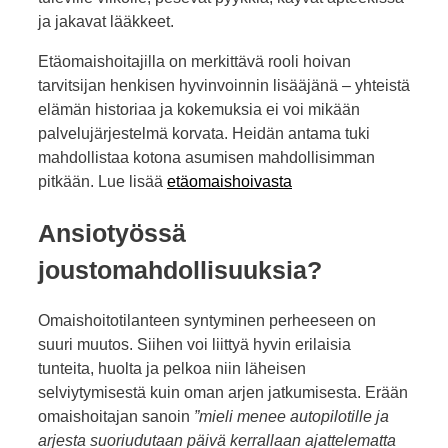
ja jakavat lääkkeet.
Etäomaishoitajilla on merkittävä rooli hoivan
tarvitsijan henkisen hyvinvoinnin lisääjänä – yhteistä
elämän historiaa ja kokemuksia ei voi mikään
palvelujärjestelmä korvata. Heidän antama tuki
mahdollistaa kotona asumisen mahdollisimman
pitkään. Lue lisää
etäomaishoivasta
Ansiotyössä
joustomahdollisuuksia?
Omaishoitotilanteen syntyminen perheeseen on
suuri muutos. Siihen voi liittyä hyvin erilaisia
tunteita, huolta ja pelkoa niin läheisen
selviytymisestä kuin oman arjen jatkumisesta. Erään
omaishoitajan sanoin
”mieli menee autopilotille ja
arjesta suoriudutaan päivä kerrallaan ajattelematta