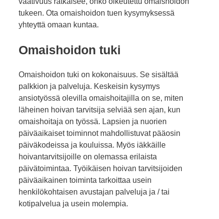
vaativuus ratkaisee, onko oikeutettu omaishoidon
tukeen. Ota omaishoidon tuen kysymyksessä
yhteyttä omaan kuntaa.
Omaishoidon tuki
Omaishoidon tuki on kokonaisuus. Se sisältää
palkkion ja palveluja. Keskeisin kysymys
ansiotyössä olevilla omaishoitajilla on se, miten
läheinen hoivan tarvitsija selviää sen ajan, kun
omaishoitaja on työssä. Lapsien ja nuorien
päiväaikaiset toiminnot mahdollistuvat pääosin
päiväkodeissa ja kouluissa. Myös iäkkäille
hoivantarvitsijoille on olemassa erilaista
päivätoimintaa. Työikäisen hoivan tarvitsijoiden
päiväaikainen toiminta tarkoittaa usein
henkilökohtaisen avustajan palveluja ja / tai
kotipalvelua ja usein molempia.