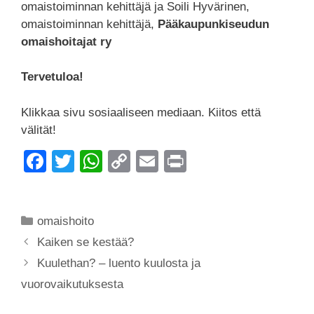
omaistoiminnan kehittäjä ja Soili Hyvärinen,
omaistoiminnan kehittäjä,
Pääkaupunkiseudun
omaishoitajat ry
Tervetuloa!
Klikkaa sivu sosiaaliseen mediaan. Kiitos että
välität!
F
T
W
C
E
Pr
a
wi
h
o
m
in
c
tt
at
p
ail
t
Kategoriat
omaishoito
e
er
s
y
Kaiken se kestää?
b
A
Li
Kuulethan? – luento kuulosta ja
o
p
n
vuorovaikutuksesta
o
p
k