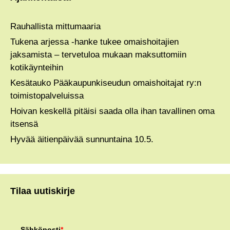
Rauhallista mittumaaria
Tukena arjessa -hanke tukee omaishoitajien
jaksamista – tervetuloa mukaan maksuttomiin
kotikäynteihin
Kesätauko Pääkaupunkiseudun omaishoitajat ry:n
toimistopalveluissa
Hoivan keskellä pitäisi saada olla ihan tavallinen oma
itsensä
Hyvää äitienpäivää sunnuntaina 10.5.
Tilaa uutiskirje
Sähköposti
*