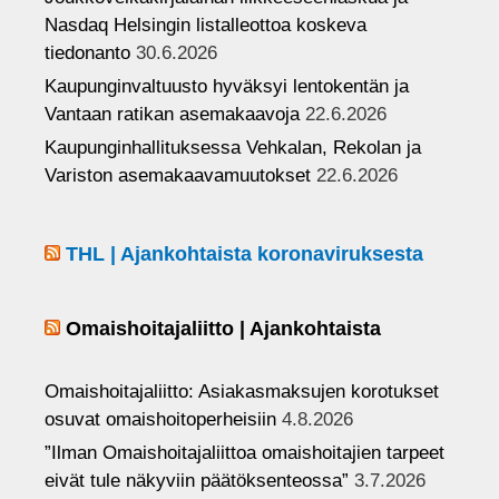
el
Nasdaq Helsingin listalleottoa koskeva
tiedonanto
30.6.2026
Kaupunginvaltuusto hyväksyi lentokentän ja
Vantaan ratikan asemakaavoja
22.6.2026
Kaupunginhallituksessa Vehkalan, Rekolan ja
Variston asemakaavamuutokset
22.6.2026
THL | Ajankohtaista koronaviruksesta
Omaishoitajaliitto | Ajankohtaista
Omaishoitajaliitto: Asiakasmaksujen korotukset
osuvat omaishoitoperheisiin
4.8.2026
”Ilman Omaishoitajaliittoa omaishoitajien tarpeet
eivät tule näkyviin päätöksenteossa”
3.7.2026