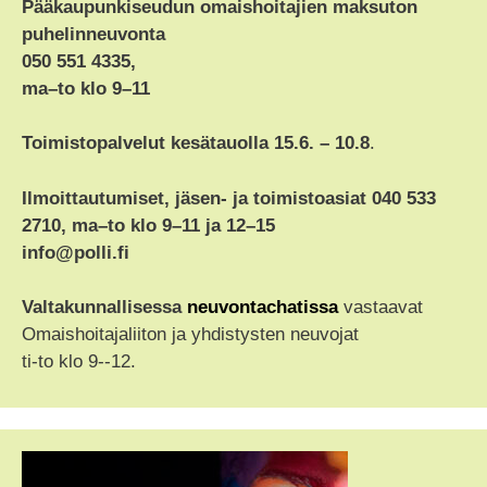
Pääkaupunkiseudun omaishoitajien maksuton
puhelinneuvonta
050 551 4335,
ma–to klo 9–11
Toimistopalvelut kesätauolla 15.6. – 10.8
.
Ilmoittautumiset, jäsen- ja toimistoasiat 040 533
2710, ma–to klo 9–11 ja 12–15
info@polli.fi
Valtakunnallisessa
neuvontachatissa
vastaavat
Omaishoitajaliiton ja yhdistysten neuvojat
ti-to klo 9--12.